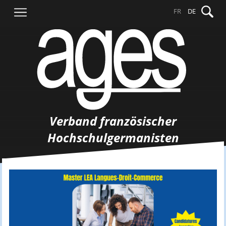
Springe
Suche
FR
DE
zum
nach:
Inhalt
Verband französischer
Hochschulgermanisten