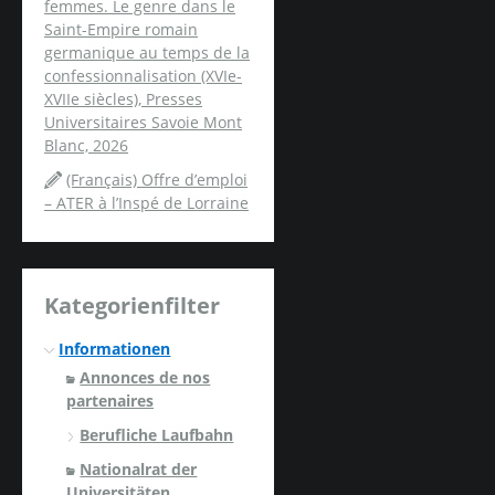
femmes. Le genre dans le
Saint-Empire romain
germanique au temps de la
confessionnalisation (XVIe-
XVIIe siècles), Presses
Universitaires Savoie Mont
Blanc, 2026
(Français) Offre d’emploi
– ATER à l’Inspé de Lorraine
Kategorienfilter
Informationen
Annonces de nos
partenaires
Berufliche Laufbahn
Nationalrat der
Universitäten