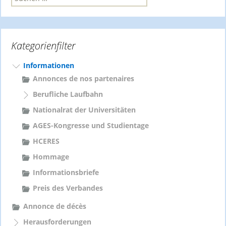
u
c
h
e
Kategorienfilter
n
n
a
Informationen
c
Annonces de nos partenaires
h
Berufliche Laufbahn
:
Nationalrat der Universitäten
AGES-Kongresse und Studientage
HCERES
Hommage
Informationsbriefe
Preis des Verbandes
Annonce de décès
Herausforderungen