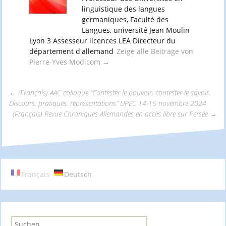
linguistique des langues
germaniques, Faculté des
Langues, université Jean Moulin
Lyon 3 Assesseur licences LEA Directeur du
département d'allemand
Zeige alle Beiträge von
Pierre-Yves Modicom
→
←
(Français) AAC colloque “Contester le pouvoir, contester le savoir.
Discours, pratiques, représentations” UPEC 14-15 novembre 2024
Beitrags-
(Français) Revue Chroniques Allemandes en accès libre sur Persée
→
Navigation
Français
Deutsch
S