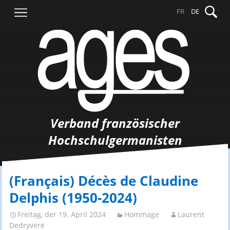
Springe
Suche
FR
DE
zum
nach:
Inhalt
Verband französischer
Hochschulgermanisten
(Français) Décès de Claudine
Delphis (1950-2024)
Freitag, der 19. April 2024
Hommage
Laurent
Dedryvere