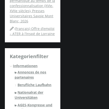
germanique au temps de la
confessionnalisation (XVIe-
XVIIe siècles), Presses
Universitaires Savoie Mont
Blanc, 2026
(Français) Offre d’emploi
– ATER à l’Inspé de Lorraine
Kategorienfilter
Informationen
Annonces de nos
partenaires
Berufliche Laufbahn
Nationalrat der
Universitäten
AGES-Kongresse und