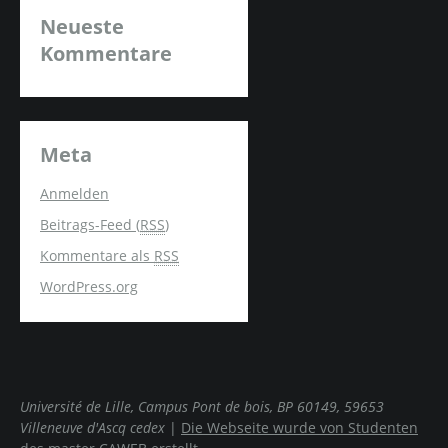
Neueste
Kommentare
Meta
Anmelden
Beitrags-Feed (
RSS
)
Kommentare als
RSS
WordPress.org
Université de Lille, Campus Pont de bois, BP 60149, 59653
Villeneuve d'Ascq cedex
|
Die Webseite wurde von Studenten