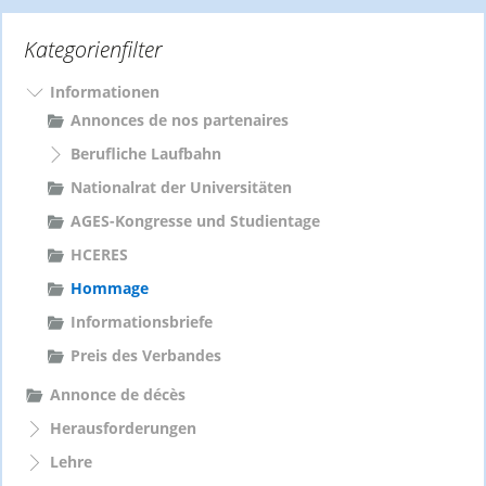
e
Kategorienfilter
n
n
a
Informationen
c
Annonces de nos partenaires
h
Berufliche Laufbahn
:
Nationalrat der Universitäten
AGES-Kongresse und Studientage
HCERES
Hommage
Informationsbriefe
Preis des Verbandes
Annonce de décès
Herausforderungen
Lehre