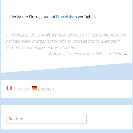
Leider ist der Eintrag nur auf
Französisch
verfügbar.
←
(Français) CfP, journée d’études, Dijon, 25.10 : La communication
institutionnelle et organisationnelle en contexte franco-allemand :
Beitrags-
discours, terminologies, représentations
(Français) Conférence Kitty Millet sur Celan
→
Navigation
Français
Deutsch
S
u
c
h