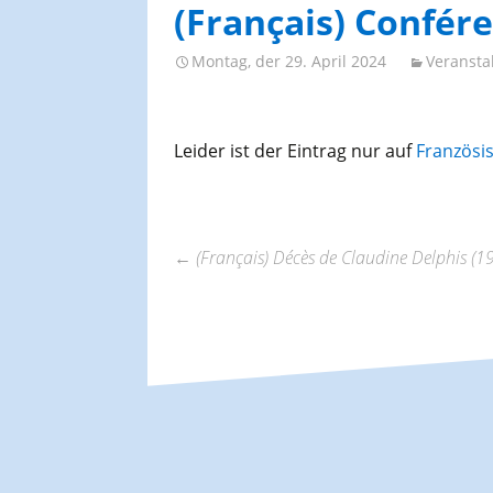
AGES-Kongresse und
(Français) Confére
Studientage
Montag, der 29. April 2024
Veransta
Leider ist der Eintrag nur auf
Französi
←
(Français) Décès de Claudine Delphis (
Beitrags-
Navigation