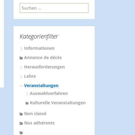
S
u
c
h
e
Kategorienfilter
n
n
Informationen
a
c
Annonce de décès
h
Herausforderungen
:
Lehre
Veranstaltungen
Auswahlverfahren
Kulturelle Veranstaltungen
Non classé
Nos adhérents