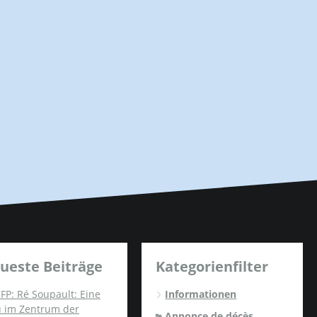
ueste Beiträge
Kategorienfilter
FP: Ré Soupault: Eine
Informationen
u im Zentrum der
Annonce de décès