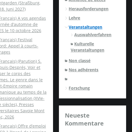
ntgarden (Straßburg,
Herausforderungen
18. Juni 2027)
Lehre
Français) A vos agendas
ournée d’automne de
Veranstaltungen
ES le 10 octobre 2026
Auswahlverfahren
Français) Festival
Kulturelle
rd: Appel à courts-
Veranstaltungen
rages
Non classé
Français) (Parution) S.
uis-Després, Voir et
Nos adhérents
er le corps des
mes. Le genre dans le
nt-Empire romain
Forschung
manique au temps de la
essionnalisation (XVIe-
e siècles), Presses
ersitaires Savoie Mont
Neueste
c, 2026
Kommentare
Français) Offre d’emploi