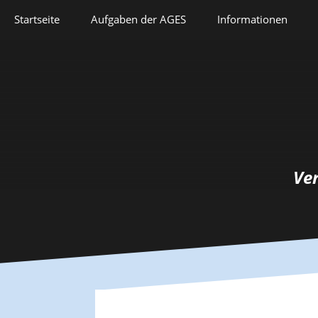
Springe
Startseite
Aufgaben der AGES
Informationen
zum
Inhalt
Veranstaltungen
Aufgaben der AGES
Forschung
Satzung
Lehre
Geschichte
Herausforderungen
Prix Pierre Grappin
Ve
Berufliche Laufbahn
Prix Geneviève
Bianquis
Hommage
Informationsbriefe