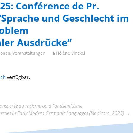
025: Conférence de Pr.
“Sprache und Geschlecht im
roblem
aler Ausdrücke”
ionen
,
Veranstaltungen
Hélène Vinckel
sch
verfügbar.
consacrée au racisme ou à l’antisémitisme
perties in Early Modern Germanic Languages (Modicom, 2025)
→