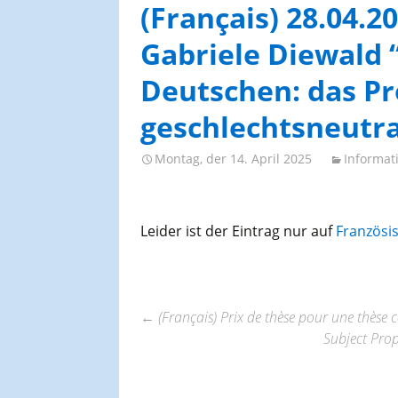
AGES-Kongresse und
(Français) 28.04.2
Studientage
Gabriele Diewald 
Deutschen: das P
geschlechtsneutr
Montag, der 14. April 2025
Informat
Leider ist der Eintrag nur auf
Französi
←
(Français) Prix de thèse pour une thèse 
Subject Pro
Beitrags-