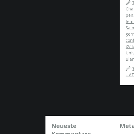
(
Chap
pens
fem
Sai
ger
conf
XVII
Univ
Blan
(
– AT
Neueste
Met
Kommentare