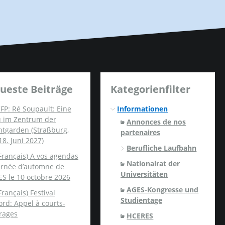
ueste Beiträge
Kategorienfilter
FP: Ré Soupault: Eine
Informationen
u im Zentrum der
Annonces de nos
ntgarden (Straßburg,
partenaires
18. Juni 2027)
Berufliche Laufbahn
Français) A vos agendas
Nationalrat der
ournée d’automne de
Universitäten
ES le 10 octobre 2026
AGES-Kongresse und
Français) Festival
Studientage
rd: Appel à courts-
rages
HCERES