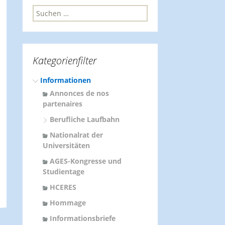
S
u
c
h
e
Kategorienfilter
n
n
Informationen
a
c
Annonces de nos
h
partenaires
:
Berufliche Laufbahn
Nationalrat der
Universitäten
AGES-Kongresse und
Studientage
HCERES
Hommage
Informationsbriefe