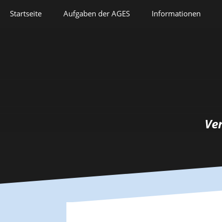
Springe
Startseite
Aufgaben der AGES
Informationen
zum
Inhalt
Veranstaltungen
Aufgaben der AGES
Forschung
Satzung
Lehre
Geschichte
Herausforderungen
Prix Pierre Grappin
Ve
Berufliche Laufbahn
Prix Geneviève
Bianquis
Hommage
Informationsbriefe