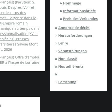
Français) (Parution) S.
Hommage
uis-Després, Voir et
Informationsbriefe
er le corps des
mes. Le genre dans le
Preis des Verbandes
nt-Empire romain
Annonce de décès
manique au temps de la
essionnalisation (XVIe-
Herausforderungen
e siècles), Presses
Lehre
ersitaires Savoie Mont
c, 2026
Veranstaltungen
Français) Offre d’emploi
Non classé
ER à l’Inspé de Lorraine
Nos adhérents
Forschung
a