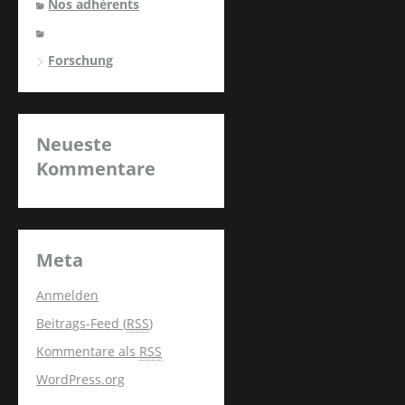
Nos adhérents
Forschung
Neueste
Kommentare
Meta
Anmelden
Beitrags-Feed (
RSS
)
Kommentare als
RSS
WordPress.org