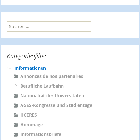
S
u
c
h
e
Kategorienfilter
n
n
a
Informationen
c
Annonces de nos partenaires
h
Berufliche Laufbahn
:
Nationalrat der Universitäten
AGES-Kongresse und Studientage
HCERES
Hommage
Informationsbriefe