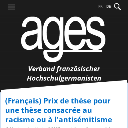
Springe
Suche
FR
DE
zum
nach:
Inhalt
Verband französischer
Hochschulgermanisten
(Français) Prix de thèse pour
une thèse consacrée au
racisme ou à l’antisémitisme