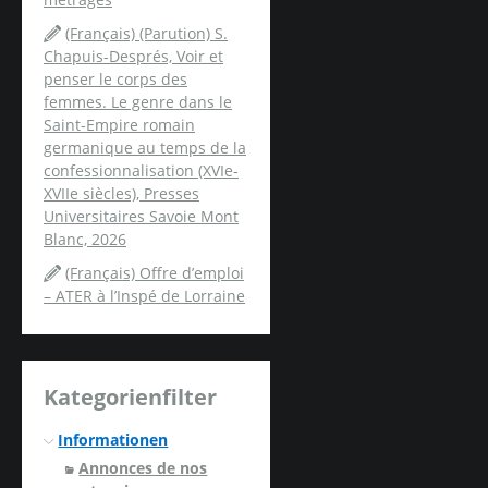
(Français) (Parution) S.
Chapuis-Després, Voir et
penser le corps des
femmes. Le genre dans le
Saint-Empire romain
germanique au temps de la
confessionnalisation (XVIe-
XVIIe siècles), Presses
Universitaires Savoie Mont
Blanc, 2026
(Français) Offre d’emploi
– ATER à l’Inspé de Lorraine
Kategorienfilter
Informationen
Annonces de nos