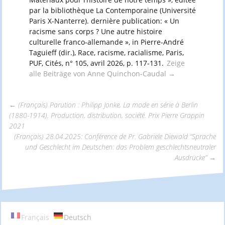
par la bibliothèque La Contemporaine (Université
Paris X-Nanterre). dernière publication: « Un
racisme sans corps ? Une autre histoire
culturelle franco-allemande », in Pierre-André
Taguieff (dir.), Race, racisme, racialisme, Paris,
PUF, Cités, n° 105, avril 2026, p. 117-131.
Zeige
alle Beiträge von Anne Quinchon-Caudal
→
←
(Français) Parution : Philipp Jonke, La mode en série à Berlin
(1880-1914). Production, distribution, société. Prix Pierre Grappin
Beitrags-
2021
(Français) 28.04.2025: Conférence de Pr. Gabriele Diewald “Sprache
und Geschlecht im Deutschen: das Problem geschlechtsneutraler
Navigation
Ausdrücke”
→
Français
Deutsch