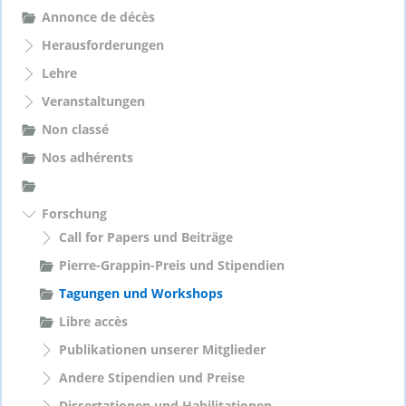
c
Annonce de décès
h
Herausforderungen
:
Lehre
Veranstaltungen
Non classé
Nos adhérents
Forschung
Call for Papers und Beiträge
Pierre-Grappin-Preis und Stipendien
Tagungen und Workshops
Libre accès
Publikationen unserer Mitglieder
Andere Stipendien und Preise
Dissertationen und Habilitationen