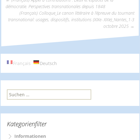
démocratie. Perspectives transnationales depuis 1848
Beitrags-
(Français) Colloque_Le canon littéraire à l’épreuve du tournant
transnational: usages, dispositifs, institutions (XIXe- XXIe)_Nantes_1-3
octobre 2025
→
Navigation
Français
Deutsch
S
u
c
h
e
Kategorienfilter
n
n
a
Informationen