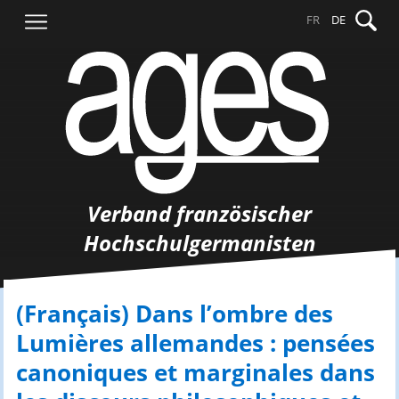
Springe
Suche
FR
DE
zum
nach:
Inhalt
Verband französischer
Hochschulgermanisten
(Français) Dans l’ombre des
Lumières allemandes : pensées
canoniques et marginales dans