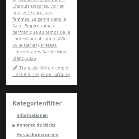
Chapuis-Després, Voir et
penser le corps des
femmes. Le genre dans le
Saint-Empire romain
germanique au temps de la
confessionnalisation (XVIe-
XVIIe siècles), Presses
Universitaires Savoie Mont
Blanc, 2026
(Français) Offre d’emploi
– ATER à l’Inspé de Lorraine
Kategorienfilter
Informationen
Annonce de décès
Herausforderungen