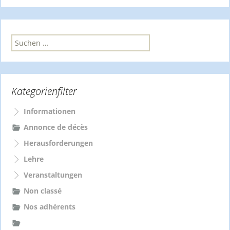
S
u
c
h
e
Kategorienfilter
n
n
a
Informationen
c
Annonce de décès
h
Herausforderungen
:
Lehre
Veranstaltungen
Non classé
Nos adhérents