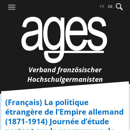
Springe
Suche
FR
DE
zum
nach:
Inhalt
Verband französischer
Hochschulgermanisten
(Français) La politique
étrangère de l’Empire allemand
(1871-1914) Journée d’étude