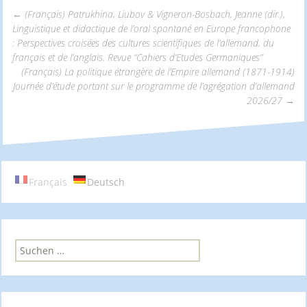
←
(Français) Patrukhina, Liubov & Vigneron-Bosbach, Jeanne (dir.),
Linguistique et didactique de l’oral spontané en Europe francophone
Beitrags-
: Perspectives croisées des cultures scientifiques de l’allemand, du
français et de l’anglais. Revue “Cahiers d’Etudes Germaniques”
(Français) La politique étrangère de l’Empire allemand (1871-1914)
Navigation
Journée d’étude portant sur le programme de l’agrégation d’allemand
2026/27
→
Français
Deutsch
S
u
c
h
e