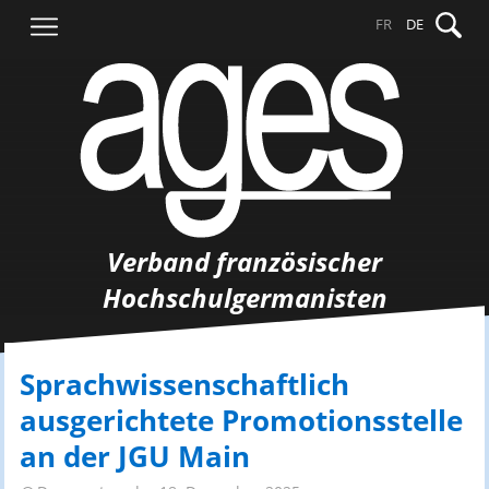
Springe
Suche
FR
DE
zum
nach:
Inhalt
Verband französischer
Hochschulgermanisten
Sprachwissenschaftlich
ausgerichtete Promotionsstelle
an der JGU Main