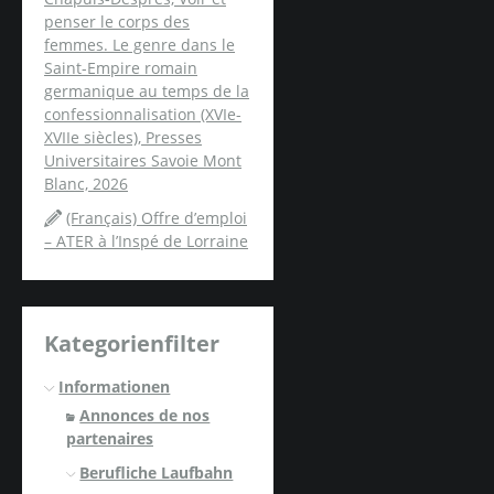
penser le corps des
femmes. Le genre dans le
Saint-Empire romain
germanique au temps de la
confessionnalisation (XVIe-
XVIIe siècles), Presses
Universitaires Savoie Mont
Blanc, 2026
(Français) Offre d’emploi
– ATER à l’Inspé de Lorraine
Kategorienfilter
Informationen
Annonces de nos
partenaires
Berufliche Laufbahn