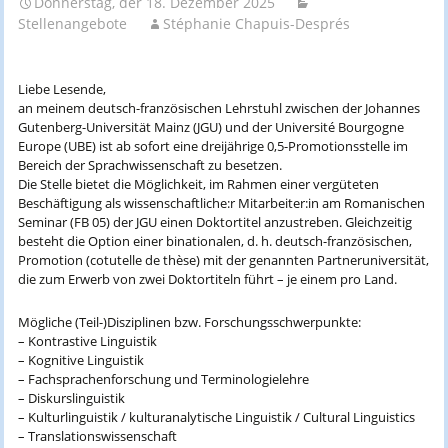
Donnerstag, der 18. Dezember 2025
Stellenangebote
Stéphanie Chapuis-Després
Liebe Lesende,
an meinem deutsch-französischen Lehrstuhl zwischen der Johannes
Gutenberg-Universität Mainz (JGU) und der Université Bourgogne
Europe (UBE) ist ab sofort eine dreijährige 0,5-Promotionsstelle im
Bereich der Sprachwissenschaft zu besetzen.
Die Stelle bietet die Möglichkeit, im Rahmen einer vergüteten
Beschäftigung als wissenschaftliche:r Mitarbeiter:in am Romanischen
Seminar (FB 05) der JGU einen Doktortitel anzustreben. Gleichzeitig
besteht die Option einer binationalen, d. h. deutsch-französischen,
Promotion (cotutelle de thèse) mit der genannten Partneruniversität,
die zum Erwerb von zwei Doktortiteln führt – je einem pro Land.
Mögliche (Teil-)Disziplinen bzw. Forschungsschwerpunkte:
– Kontrastive Linguistik
– Kognitive Linguistik
– Fachsprachenforschung und Terminologielehre
– Diskurslinguistik
– Kulturlinguistik / kulturanalytische Linguistik / Cultural Linguistics
– Translationswissenschaft