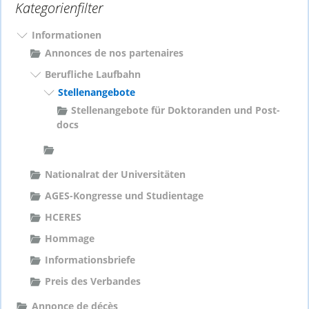
Kategorienfilter
n
n
a
Informationen
c
Annonces de nos partenaires
h
Berufliche Laufbahn
:
Stellenangebote
Stellenangebote für Doktoranden und Post-
docs
Nationalrat der Universitäten
AGES-Kongresse und Studientage
HCERES
Hommage
Informationsbriefe
Preis des Verbandes
Annonce de décès