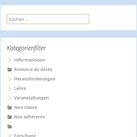
S
u
c
h
e
Kategorienfilter
n
n
a
Informationen
c
Annonce de décès
h
Herausforderungen
:
Lehre
Veranstaltungen
Non classé
Nos adhérents
Forschung