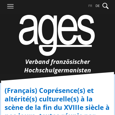
Springe
Suche
FR
DE
zum
nach:
Inhalt
Verband französischer
Hochschulgermanisten
(Français) Coprésence(s) et
altérité(s) culturelle(s) à la
scène de la fin du XVIIIe siècle à