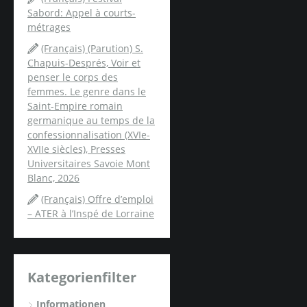
Sabord: Appel à courts-
métrages
(Français) (Parution) S.
Chapuis-Després, Voir et
penser le corps des
femmes. Le genre dans le
Saint-Empire romain
germanique au temps de la
confessionnalisation (XVIe-
XVIIe siècles), Presses
Universitaires Savoie Mont
Blanc, 2026
(Français) Offre d’emploi
– ATER à l’Inspé de Lorraine
Kategorienfilter
Informationen