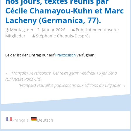
nos jours, textes réunis par
Cécile Chamayou-Kuhn et Marc
Lacheny (Germanica, 77).
Montag, der 12. Januar 2026
Publikationen unserer
Mitglieder
Stéphanie Chapuis-Després
Leider ist der Eintrag nur auf
Französisch
verfügbar.
←
(Français) 7e rencontre “Genre en germ” vendredi 16 janvier à
l’Université Paris Cité
Beitrags-
(Français) Nouvelles publications aux éditions du Brigadier
→
Navigation
Français
Deutsch