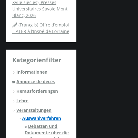
XVIIe siècles), Presses
Universitaires Savoie Mont
Blanc, 2026
(Français) Offre d’emploi
– ATER à l’Inspé de Lorraine
Kategorienfilter
Informationen
Annonce de décès
Herausforderungen
Lehre
Veranstaltungen
Auswahlverfahren
Debatten und
Dokumente über die