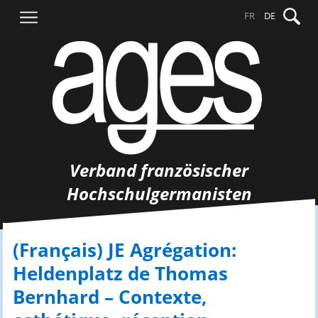
Springe
Suche
FR
DE
zum
nach:
Inhalt
Verband französischer
Hochschulgermanisten
(Français) JE Agrégation:
Heldenplatz de Thomas
Bernhard – Contexte,