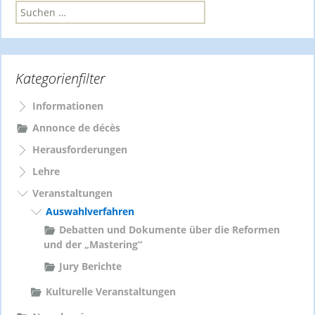
S
u
c
h
e
Kategorienfilter
n
n
a
Informationen
c
Annonce de décès
h
Herausforderungen
:
Lehre
Veranstaltungen
Auswahlverfahren
Debatten und Dokumente über die Reformen
und der „Mastering“
Jury Berichte
Kulturelle Veranstaltungen