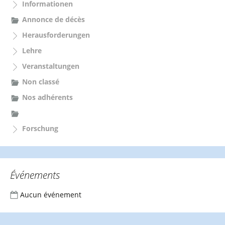
Informationen
a
c
Annonce de décès
h
Herausforderungen
:
Lehre
Veranstaltungen
Non classé
Nos adhérents
Forschung
Événements
Aucun événement