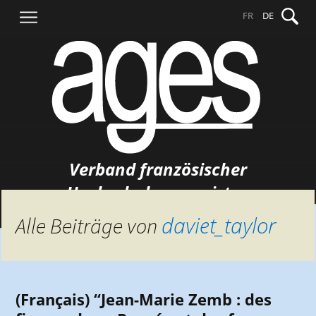
Springe
Suche
FR
DE
zum
nach:
Inhalt
Verband französischer
Hochschulgermanisten
daviet_taylor
Alle Beiträge von
(Français) “Jean-Marie Zemb : des