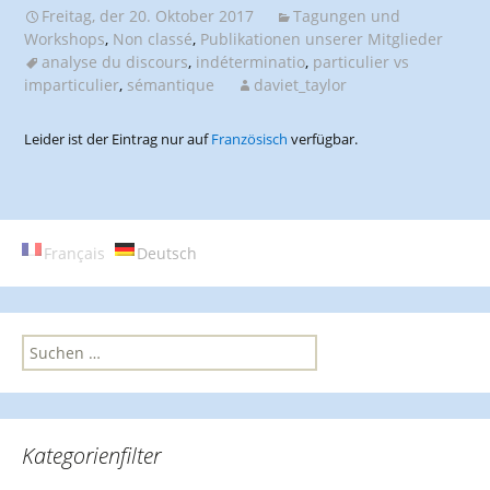
Freitag, der 20. Oktober 2017
Tagungen und
Workshops
,
Non classé
,
Publikationen unserer Mitglieder
analyse du discours
,
indéterminatio
,
particulier vs
imparticulier
,
sémantique
daviet_taylor
Leider ist der Eintrag nur auf
Französisch
verfügbar.
Français
Deutsch
S
u
c
h
e
Kategorienfilter
n
n