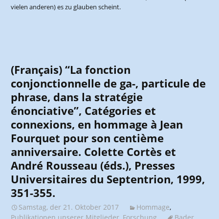
vielen anderen) es zu glauben scheint.
(Français) “La fonction
conjonctionnelle de ga-, particule de
phrase, dans la stratégie
énonciative”, Catégories et
connexions, en hommage à Jean
Fourquet pour son centième
anniversaire. Colette Cortès et
André Rousseau (éds.), Presses
Universitaires du Septentrion, 1999,
351-355.
Samstag, der 21. Oktober 2017
Hommage
,
Publikationen unserer Mitglieder
,
Forschung
Bader
,