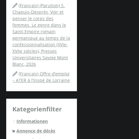
(Français) (Parution) S.
Chapuis-Després, Voir et
penser le corps des
femmes. Le genre dans le
Saint-Empire romain
germanique au temps de la
confessionnalisation (XVIe-
XVIIe siècles), Presses
Universitaires Savoie Mont
Blanc, 2026
(Français) Offre d’emploi
– ATER à l’Inspé de Lorraine
Kategorienfilter
Informationen
Annonce de décès