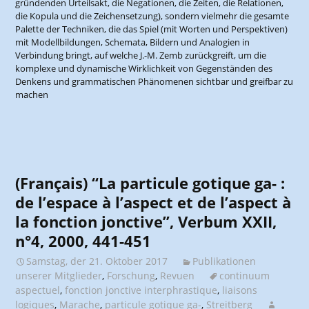
gründenden Urteilsakt, die Negationen, die Zeiten, die Relationen,
die Kopula und die Zeichensetzung), sondern vielmehr die gesamte
Palette der Techniken, die das Spiel (mit Worten und Perspektiven)
mit Modellbildungen, Schemata, Bildern und Analogien in
Verbindung bringt, auf welche J.-M. Zemb zurückgreift, um die
komplexe und dynamische Wirklichkeit von Gegenständen des
Denkens und grammatischen Phänomenen sichtbar und greifbar zu
machen
(Français) “La particule gotique ga- :
de l’espace à l’aspect et de l’aspect à
la fonction jonctive”, Verbum XXII,
n°4, 2000, 441-451
Samstag, der 21. Oktober 2017
Publikationen
unserer Mitglieder
,
Forschung
,
Revuen
continuum
aspectuel
,
fonction jonctive interphrastique
,
liaisons
logiques
,
Marache
,
particule gotique ga-
,
Streitberg