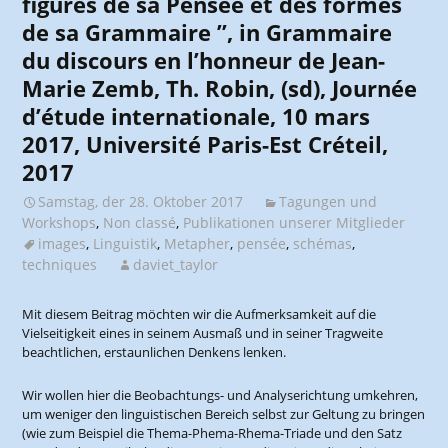
figures de sa Pensée et des formes
de sa Grammaire ”, in Grammaire
du discours en l’honneur de Jean-
Marie Zemb, Th. Robin, (sd), Journée
d’étude internationale, 10 mars
2017, Université Paris-Est Créteil,
2017
Samstag, der 28. Oktober 2017
Tagungen und
Workshops
,
Non classé
,
Publikationen unserer Mitglieder
images
,
Linguistik
,
Metapher
,
pensée
,
schémas
,
techniques
daviet_taylor
Mit diesem Beitrag möchten wir die Aufmerksamkeit auf die
Vielseitigkeit eines in seinem Ausmaß und in seiner Tragweite
beachtlichen, erstaunlichen Denkens lenken.
Wir wollen hier die Beobachtungs- und Analyserichtung umkehren,
um weniger den linguistischen Bereich selbst zur Geltung zu bringen
(wie zum Beispiel die Thema-Phema-Rhema-Triade und den Satz