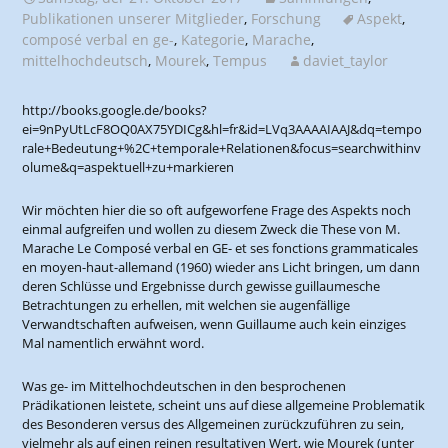
Publikationen unserer Mitglieder
,
Forschung
Aspekt
,
composé verbal en ge-
,
Kategorie
,
Marache
,
mittelhochdeutsch
,
Mourek
,
Tempus
daviet_taylor
http://books.google.de/books?
ei=9nPyUtLcF8OQ0AX75YDICg&hl=fr&id=LVq3AAAAIAAJ&dq=tempo
rale+Bedeutung+%2C+temporale+Relationen&focus=searchwithinv
olume&q=aspektuell+zu+markieren
Wir möchten hier die so oft aufgeworfene Frage des Aspekts noch
einmal aufgreifen und wollen zu diesem Zweck die These von M.
Marache Le Composé verbal en GE- et ses fonctions grammaticales
en moyen-haut-allemand (1960) wieder ans Licht bringen, um dann
deren Schlüsse und Ergebnisse durch gewisse guillaumesche
Betrachtungen zu erhellen, mit welchen sie augenfällige
Verwandtschaften aufweisen, wenn Guillaume auch kein einziges
Mal namentlich erwähnt word.
Was ge- im Mittelhochdeutschen in den besprochenen
Prädikationen leistete, scheint uns auf diese allgemeine Problematik
des Besonderen versus des Allgemeinen zurückzuführen zu sein,
vielmehr als auf einen reinen resultativen Wert, wie Mourek (unter