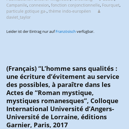
Campanile
,
connexion
,
fonction conjonctionnelle
,
Fourquet
,
particule gotique ga-
,
thème indo-européen
daviet_taylor
Leider ist der Eintrag nur auf
Französisch
verfügbar.
(Français) “L’homme sans qualités :
une écriture d’évitement au service
des possibles, à paraître dans les
Actes de “Roman mystique,
mystiques romanesques”, Colloque
International Université d’Angers-
Université de Lorraine, éditions
Garnier, Paris, 2017