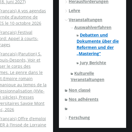
Herausforderungen
18. Juni 2027)
Lehre
Français) A vos agendas
ournée d’automne de
Veranstaltungen
ES le 10 octobre 2026
Auswahlverfahren
Français) Festival
Debatten und
rd: Appel à courts-
Dokumente über die
rages
Reformen und der
„Mastering“
Français) (Parution) S.
uis-Després, Voir et
Jury Berichte
er le corps des
mes. Le genre dans le
Kulturelle
nt-Empire romain
Veranstaltungen
manique au temps de la
Non classé
essionnalisation (XVIe-
e siècles), Presses
Nos adhérents
ersitaires Savoie Mont
c, 2026
Forschung
Français) Offre d’emploi
ER à l’Inspé de Lorraine