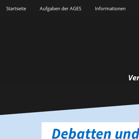
Springe
Startseite
Aufgaben der AGES
Informationen
zum
Inhalt
Veranstaltungen
Aufgaben der AGES
Forschung
Satzung
Lehre
Geschichte
Herausforderungen
Prix Pierre Grappin
Ve
Berufliche Laufbahn
Prix Geneviève
Bianquis
Hommage
Informationsbriefe
Debatten und