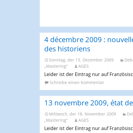
AGES-Kongresse und
Studientage
4 décembre 2009 : nouvelle
des historiens
Sonntag, der 13. Dezember 2009
Deb
„Mastering“
AGES
Leider ist der Eintrag nur auf Französis
Schreibe einen Kommentar
13 novembre 2009, état de 
Mittwoch, der 18. November 2009
De
„Mastering“
AGES
Leider ist der Eintrag nur auf Französis