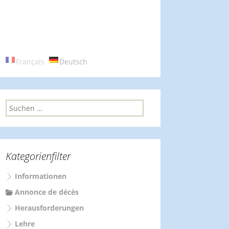
Français
Deutsch
S
u
c
h
e
Kategorienfilter
n
n
Informationen
a
c
Annonce de décès
h
Herausforderungen
:
Lehre