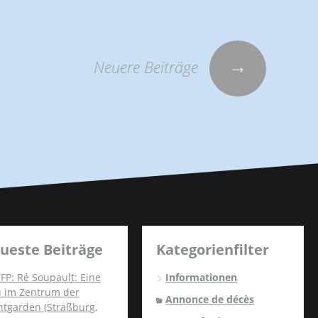
→
Neuere Beiträge
ueste Beiträge
Kategorienfilter
FP: Ré Soupault: Eine
Informationen
u im Zentrum der
Annonce de décès
ntgarden (Straßburg,