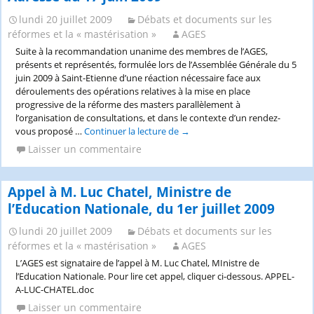
l’Enseignement
supérieur
lundi 20 juillet 2009
Débats et documents sur les
et
réformes et la « mastérisation »
AGES
de
Suite à la recommandation unanime des membres de l’AGES,
la
présents et représentés, formulée lors de l’Assemblée Générale du 5
Recherche,
juin 2009 à Saint-Etienne d’une réaction nécessaire face aux
9
déroulements des opérations relatives à la mise en place
septembre
progressive de la réforme des masters parallèlement à
2009
l’organisation de consultations, et dans le contexte d’un rendez-
vous proposé …
Continuer la lecture de
Adresse
→
du
Laisser un commentaire
17
juin
2009
Appel à M. Luc Chatel, Ministre de
l’Education Nationale, du 1er juillet 2009
lundi 20 juillet 2009
Débats et documents sur les
réformes et la « mastérisation »
AGES
L’AGES est signataire de l’appel à M. Luc Chatel, MInistre de
l’Education Nationale. Pour lire cet appel, cliquer ci-dessous. APPEL-
A-LUC-CHATEL.doc
Laisser un commentaire