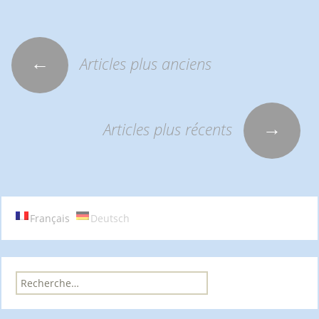
←
Articles plus anciens
Navigation
des
→
Articles plus récents
articles
Français
Deutsch
R
e
c