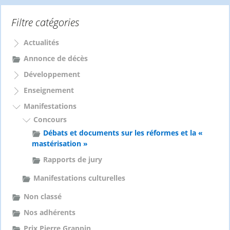
h
e
Filtre catégories
r
c
Actualités
h
e
Annonce de décès
r
Développement
:
Enseignement
Manifestations
Concours
Débats et documents sur les réformes et la «
mastérisation »
Rapports de jury
Manifestations culturelles
Non classé
Nos adhérents
Prix Pierre Grappin