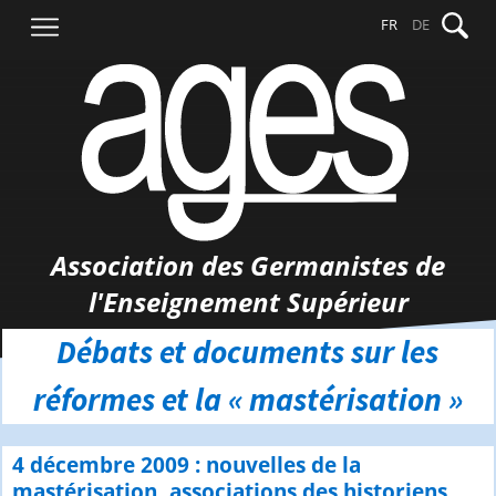
Aller
Recher
FR
DE
au
contenu
Association des Germanistes de
l'Enseignement Supérieur
Débats et documents sur les
réformes et la « mastérisation »
4 décembre 2009 : nouvelles de la
mastérisation, associations des historiens