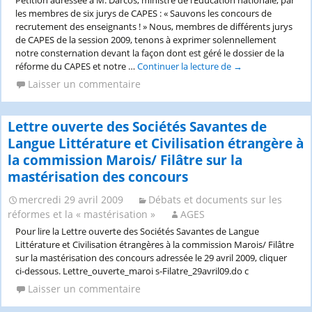
Pétition adressée à M. Darcos, ministre de l’Education nationale, par
les membres de six jurys de CAPES : « Sauvons les concours de
recrutement des enseignants ! » Nous, membres de différents jurys
de CAPES de la session 2009, tenons à exprimer solennellement
notre consternation devant la façon dont est géré le dossier de la
réforme du CAPES et notre …
Continuer la lecture de
Pétition
→
adressée
Laisser un commentaire
à
M. Darcos,
ministre
Lettre ouverte des Sociétés Savantes de
de
Langue Littérature et Civilisation étrangère à
l’Education
la commission Marois/ Filâtre sur la
nationale,
par
mastérisation des concours
les
membres
mercredi 29 avril 2009
Débats et documents sur les
de
réformes et la « mastérisation »
AGES
six
Pour lire la Lettre ouverte des Sociétés Savantes de Langue
jurys
Littérature et Civilisation étrangères à la commission Marois/ Filâtre
de
sur la mastérisation des concours adressée le 29 avril 2009, cliquer
CAPES
ci-dessous. Lettre_ouverte_maroi s-Filatre_29avril09.do c
Laisser un commentaire