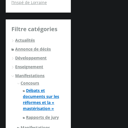
l’Inspé de Lorraine
Filtre catégories
Actualités
Annonce de décès
Développement
Enseignement
Manifestations
Concours
Débats et
documents sur les
réformes et la «
mastérisation »
Rapports de jury
Manifestations