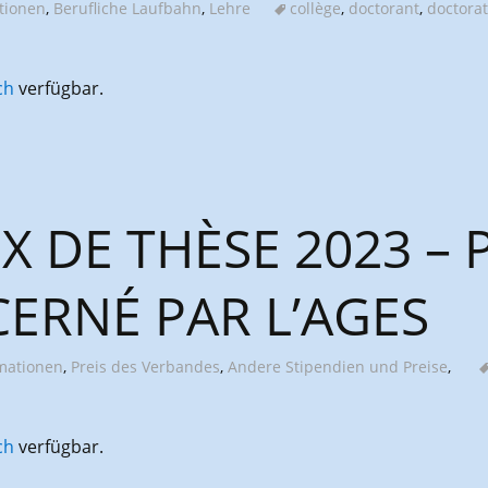
tionen
,
Berufliche Laufbahn
,
Lehre
collège
,
doctorant
,
doctorat
ch
verfügbar.
RIX DE THÈSE 2023 – 
ERNÉ PAR L’AGES
mationen
,
Preis des Verbandes
,
Andere Stipendien und Preise
,
ch
verfügbar.