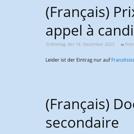
AGES-Kongresse und
(Français) Pr
Studientage
appel à cand
Montag, der 18. Dezember 2023
Prei
Leider ist der Eintrag nur auf
Französis
(Français) D
secondaire