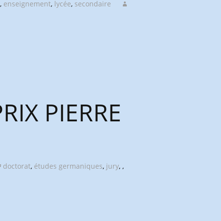
,
enseignement
,
lycée
,
secondaire
PRIX PIERRE
doctorat
,
études germaniques
,
jury
,
,