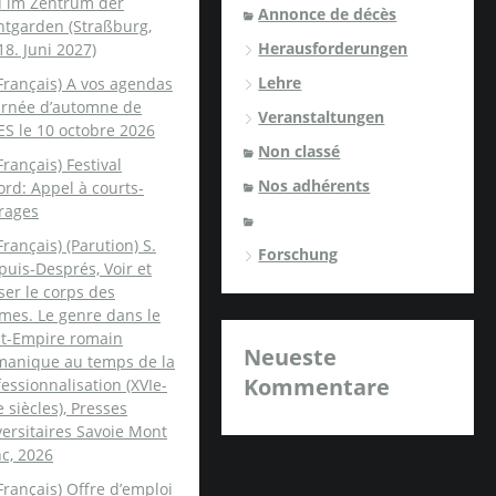
u im Zentrum der
Annonce de décès
ntgarden (Straßburg,
Herausforderungen
18. Juni 2027)
Lehre
Français) A vos agendas
ournée d’automne de
Veranstaltungen
ES le 10 octobre 2026
Non classé
Français) Festival
Nos adhérents
rd: Appel à courts-
rages
Français) (Parution) S.
Forschung
uis-Després, Voir et
er le corps des
mes. Le genre dans le
nt-Empire romain
Neueste
manique au temps de la
Kommentare
essionnalisation (XVIe-
e siècles), Presses
ersitaires Savoie Mont
c, 2026
Français) Offre d’emploi