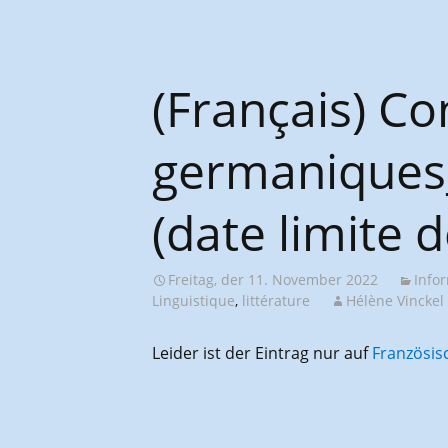
(Français) C
germaniques_
(date limite 
Freitag, der 11. November 2022
Info
Linguistique
,
littérature
Hélène Vinckel
Leider ist der Eintrag nur auf
Französis