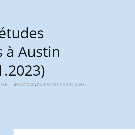
 études
 à Austin
1.2023)
assé
doctorat
,
humanités numériques
,