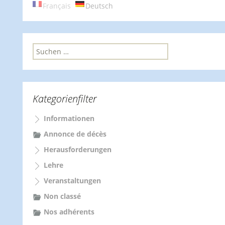
Français
Deutsch
S
u
c
h
e
Kategorienfilter
n
n
Informationen
a
c
Annonce de décès
h
Herausforderungen
:
Lehre
Veranstaltungen
Non classé
Nos adhérents