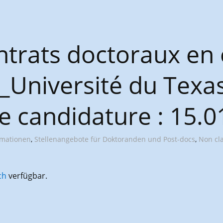
ontrats doctoraux en
Université du Texas
de candidature : 15.0
rmationen
,
Stellenangebote für Doktoranden und Post-docs
,
Non cl
ch
verfügbar.