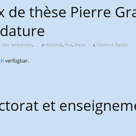
ix de thèse Pierre G
idature
s des Verbandes
,
doctorat
,
Prix
,
thèse
Florence Baillet
ch
verfügbar.
octorat et enseignem