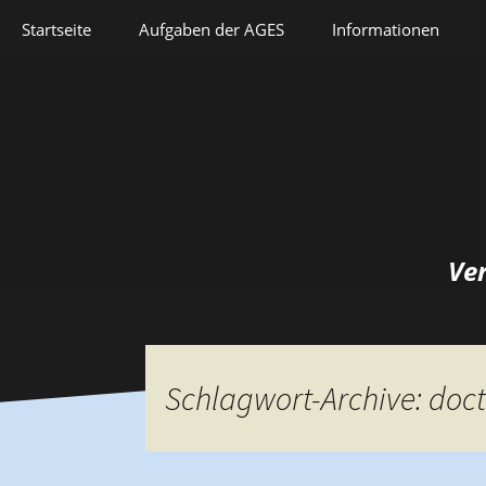
Springe
Startseite
Aufgaben der AGES
Informationen
zum
Inhalt
Veranstaltungen
Aufgaben der AGES
Forschung
Satzung
Lehre
Geschichte
Herausforderungen
Prix Pierre Grappin
Ve
Berufliche Laufbahn
Prix Geneviève
Bianquis
Hommage
Schlagwort-Archive: doc
Informationsbriefe