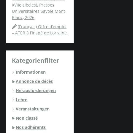
XVIIe siècles), Presses
Universitaires Savoie Mont
Blanc, 2026
(Français) Offre d’emploi
– ATER à l’Inspé de Lorraine
Kategorienfilter
Informationen
Annonce de décès
Herausforderungen
Lehre
Veranstaltungen
Non classé
Nos adhérents