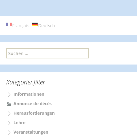
Français
Deutsch
S
u
c
h
e
Kategorienfilter
n
n
Informationen
a
c
Annonce de décès
h
Herausforderungen
:
Lehre
Veranstaltungen