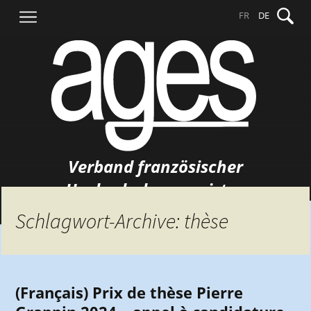
Springe
Suche
FR
DE
zum
nach:
Inhalt
Verband französischer
Hochschulgermanisten
Schlagwort-Archive: thèse
(Français) Prix de thèse Pierre