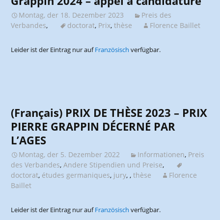
Grappin 2024 – appel à candidature
Montag, der 18. Dezember 2023
Preis des
Verbandes
,
doctorat
,
Prix
,
thèse
Florence Baillet
Leider ist der Eintrag nur auf
Französisch
verfügbar.
(Français) PRIX DE THÈSE 2023 – PRIX
PIERRE GRAPPIN DÉCERNÉ PAR
L’AGES
Montag, der 5. Dezember 2022
Informationen
,
Preis
des Verbandes
,
Andere Stipendien und Preise
,
doctorat
,
études germaniques
,
jury
,
,
thèse
Florence
Baillet
Leider ist der Eintrag nur auf
Französisch
verfügbar.