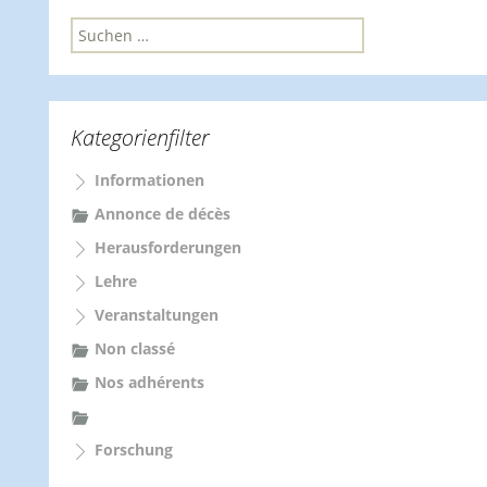
S
u
c
h
e
Kategorienfilter
n
n
Informationen
a
c
Annonce de décès
h
Herausforderungen
:
Lehre
Veranstaltungen
Non classé
Nos adhérents
Forschung