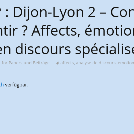
P : Dijon-Lyon 2 – Co
tir ? Affects, émotio
en discours spécialis
l for Papers und Beiträge
affects
,
analyse de discours
,
émotio
ch
verfügbar.