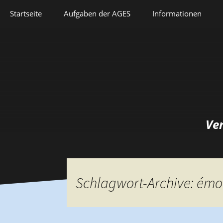
Springe
Startseite
Aufgaben der AGES
Informationen
zum
Inhalt
Veranstaltungen
Aufgaben der AGES
Forschung
Satzung
Lehre
Geschichte
Herausforderungen
Prix Pierre Grappin
Ve
Berufliche Laufbahn
Prix Geneviève
Bianquis
Hommage
Schlagwort-Archive: émo
Informationsbriefe