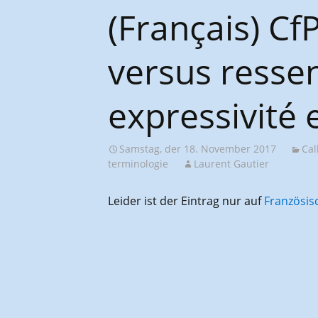
AGES-Kongresse und
(Français) Cf
Studientage
versus ressen
expressivité 
Samstag, der 18. November 2017
Cal
terminologie
Laurent Gautier
Leider ist der Eintrag nur auf
Französis