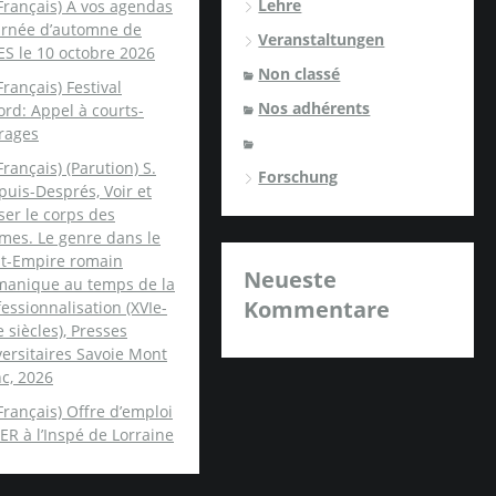
Lehre
Français) A vos agendas
ournée d’automne de
Veranstaltungen
ES le 10 octobre 2026
Non classé
Français) Festival
Nos adhérents
rd: Appel à courts-
rages
Français) (Parution) S.
Forschung
uis-Després, Voir et
er le corps des
mes. Le genre dans le
nt-Empire romain
Neueste
manique au temps de la
Kommentare
essionnalisation (XVIe-
e siècles), Presses
ersitaires Savoie Mont
c, 2026
Français) Offre d’emploi
ER à l’Inspé de Lorraine