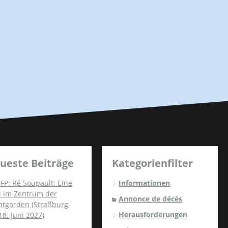
ueste Beiträge
Kategorienfilter
FP: Ré Soupault: Eine
Informationen
u im Zentrum der
Annonce de décès
ntgarden (Straßburg,
Herausforderungen
18. Juni 2027)