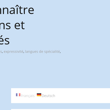
nnaître
ns et
és
ns
,
expressivité
,
langues de spécialité
,
Français
Deutsch