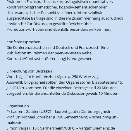
Phänomen Fachsprache aus korpuslinguistisch-quantitativer,
konstruktionsgrammatischer, kognitiv-semantischer oder
diskursanalytischer Perspektive nähern. Interdisziplinär
ausgerichtete Beiträge sind in diesem Zusammenhang ausdrücklich
erwünscht! Zur Diskussion gestellte Berichte über
Promotionsvorhaben sind ebenfalls besonders willkommen.
Konferenzsprachen
Die Konferenzsprachen sind Deutsch und Französisch. Eine
Publikation im Rahmen der peer-reviewten Reihe
Kontraste/Contrastes (Peter Lang) ist vorgesehen.
Einreichung von Beiträgen
Vorschläge für Konferenzbeiträge (ca. 250 Wörter zzgl.
Auswahlbibliographie) sollten den Organisatoren bis spätestens 15.
Juli 2018 zukommen. Für die einzelnen Beiträge sind 20 Minuten
vorgesehen, für die anschließende Diskussion jeweils 10 Minuten.
Organisation
Pr Laurent Gautier (UBFC) – laurent.gautier@u-bourgogne.fr
Prof. Dr. Michael Schreiber (FTSK Germersheim) – schreibm@uni-
mainz.de
Simon Varga (FTSK Germersheim/UBFC) – varga@uni-mainz.de