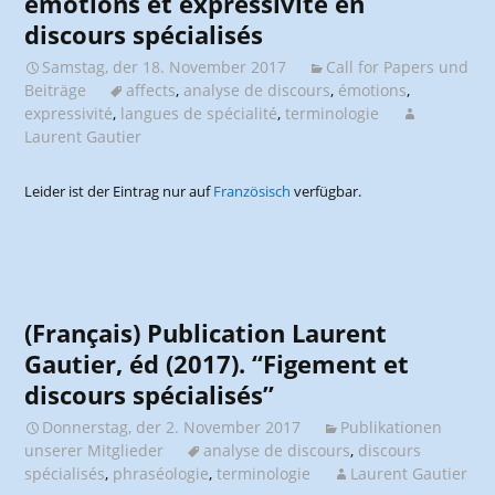
émotions et expressivité en
discours spécialisés
Samstag, der 18. November 2017
Call for Papers und
Beiträge
affects
,
analyse de discours
,
émotions
,
expressivité
,
langues de spécialité
,
terminologie
Laurent Gautier
Leider ist der Eintrag nur auf
Französisch
verfügbar.
(Français) Publication Laurent
Gautier, éd (2017). “Figement et
discours spécialisés”
Donnerstag, der 2. November 2017
Publikationen
unserer Mitglieder
analyse de discours
,
discours
spécialisés
,
phraséologie
,
terminologie
Laurent Gautier