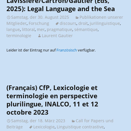
Lavissière/Cartron/Gautier (Eds,
2025): Legal Language and the Sea
Samstag, der 30. August 2025
Publikationen unserer
Mitglieder
,
Forschung
discours
,
droit
,
jurilinguistique
,
langue
,
littoral
,
mer
,
pragmatique
,
sémantique
,
terminologie
Laurent Gautier
Leider ist der Eintrag nur auf
Französisch
verfügbar.
(Français) CfP, Lexicologie et
terminologie en perspective
plurilingue, INALCO, 11 et 12
octobre 2023
Samstag, der 18. März 2023
Call for Papers und
Beiträge
Lexicologie
,
Linguistique contrastive
,