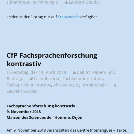
sémantique
,
terminologie
Laurent Gautier
Leider ist der Eintrag nur auf
Französisch
verfügbar.
CfP Fachsprachenforschung
kontrastiv
Samstag, der 14. April 2018
Call for Papers und
Beiträge
Fachdiskurse
,
Fachkommunikation
,
Fachsprachen
,
Korpus
,
phraséologie
,
terminologie
Laurent Gautier
Fachsprachenforschung kontrastiv
9. November 2018
Maison des Sciences de l’Homme, Dijon
Am 9. November 2018 veranstalten das Centre Interlangues – Texte,