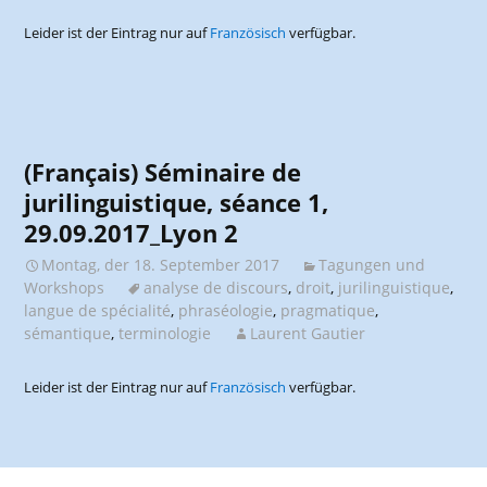
Leider ist der Eintrag nur auf
Französisch
verfügbar.
(Français) Séminaire de
jurilinguistique, séance 1,
29.09.2017_Lyon 2
Montag, der 18. September 2017
Tagungen und
Workshops
analyse de discours
,
droit
,
jurilinguistique
,
langue de spécialité
,
phraséologie
,
pragmatique
,
sémantique
,
terminologie
Laurent Gautier
Leider ist der Eintrag nur auf
Französisch
verfügbar.