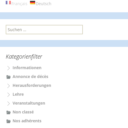
Français
Deutsch
S
u
c
h
e
Kategorienfilter
n
n
Informationen
a
c
Annonce de décès
h
Herausforderungen
:
Lehre
Veranstaltungen
Non classé
Nos adhérents