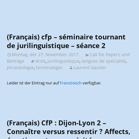
(Français) cfp – séminaire tournant
de jurilinguistique – séance 2
Montag, der 27. November 2017
Call for Papers und
Beiträge
droit
,
jurilinguistique
,
langues de spécialité
,
phraséologie
,
terminologie
Laurent Gautier
Leider ist der Eintrag nur auf
Französisch
verfügbar.
(Français) CfP : Dijon-Lyon 2 –
Connaître versus ressentir ? Affects,