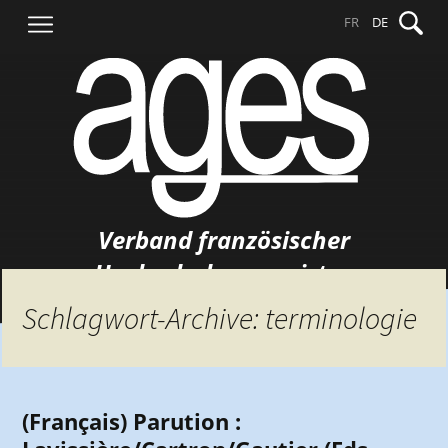
Springe
Suche
FR
DE
zum
nach:
Inhalt
Verband französischer
Hochschulgermanisten
Schlagwort-Archive: terminologie
(Français) Parution :