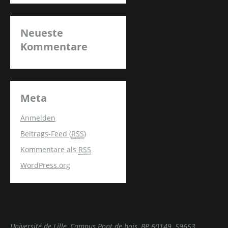
Neueste
Kommentare
Meta
Anmelden
Beitrags-Feed (
RSS
)
Kommentare als
RSS
WordPress.org
Université de Lille, Campus Pont de bois, BP 60149, 59653