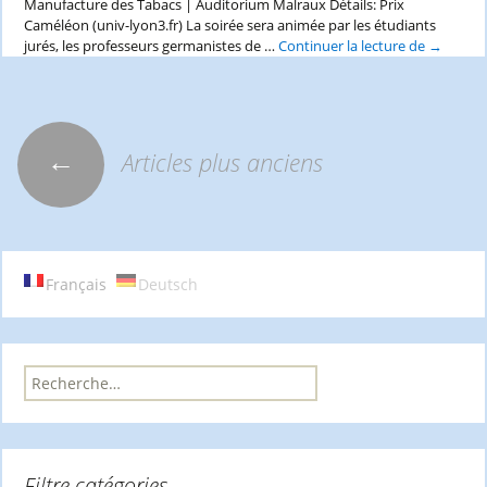
Manufacture des Tabacs | Auditorium Malraux Détails: Prix
Caméléon (univ-lyon3.fr) La soirée sera animée par les étudiants
jurés, les professeurs germanistes de …
Continuer la lecture de
Prix
→
Caméléo
2023-
2024
–
Remise
←
Articles plus anciens
Navigation
le
26/03/24
universit
Jean
des
Moulin
Lyon
Français
Deutsch
3
articles
R
e
c
h
e
Filtre catégories