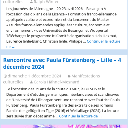
culturelles
Ralph Winter
Les Journées de l’Allemagne – 20-23 avril 2026 – Besançon A
l’occasion des dix ans de la Licence « Formation franco-allemande
appliquée : culture et économie » et du lancement du Master
« Etudes franco-allemandes appliquées : culture, économie et
environnement » des Universités de Besançon et Wuppertal
Téléchargez le programme ici Comité d’organisation : Ida Hekmat,
Laurence Jehle-Blanc, Christian Jehle, Philippe …
Continuer la lecture
de
Les
→
Journées
de
Rencontre avec Paula Fürstenberg – Lille – 4
l’Allemagne
décembre 2024
:
20-
dimanche 1 décembre 2024
Manifestations
23
culturelles
Carola Hähnel-Mesnard
avril
A l’occasion des 35 ans de la chute du Mur, la BU SHS et le
2026
Département d’études germaniques, néerlandaises et scandinaves
–
de l’Université de Lille organisent une rencontre avec l’autrice Paula
Besançon
Fürstenberg. Paula Fürstenberg lira des extraits de ses romans
Familie der geflügelten Tiger (2016) et Weltalltage (2024). La lecture
sera suivie d’un débat animé …
Continuer la lecture de
Rencontre
→
avec
Paula