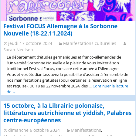
Festival FOCUS Allemagne à la Sorbonne
Nouvelle (18-22.11.2024)
jeudi 17 octobre 2024
Manifestations culturelles
Sarah Neelsen
Le département d’études germaniques et franco-allemandes de
l’Université Sorbonne Nouvelle a le plaisir de vous inviter à son
traditionnel Festival Focus, consacré cette année à l’Allemagne.
Vous et vos étudiant.e.s avez la possibilité d’assister à l’ensemble de
nos manifestations gratuites (pour certaines la réservation en ligne
est requise). Du 18 au 22 novembre 2024, des …
Continuer la lecture
de
Festival
→
FOCUS
Allemagne
15 octobre, à la Librairie polonaise,
à
littératures autrichienne et yiddish, Palabres
la
centre-européennes
Sorbonne
Nouvelle
dimanche 6 octobre 2024
Manifestations
,
(18-