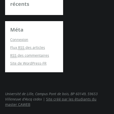
récents
Méta
Connexion
Flux
RSS
des articles
RSS
des commentaires
Site de WordPress-FR
Université de Lille, Campus Pont de bois, BP 60149, 59653
Villeneuve d'Ascq cedex
|
Site créé par les étudiants du
master CAWEB