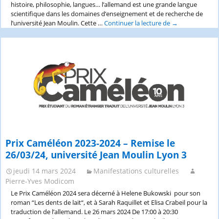
histoire, philosophie, langues… l’allemand est une grande langue
scientifique dans les domaines d’enseignement et de recherche de
l’université Jean Moulin. Cette …
Continuer la lecture de
[Lyon
→
3]
Exposition
|
Collections
patrimoniales
germanophone
Prix Caméléon 2023-2024 – Remise le
26/03/24, université Jean Moulin Lyon 3
jeudi 14 mars 2024
Manifestations culturelles
Pierre-Yves Modicom
Le Prix Caméléon 2024 sera décerné à Helene Bukowski pour son
roman “Les dents de lait“, et à Sarah Raquillet et Elisa Crabeil pour la
traduction de l’allemand. Le 26 mars 2024 De 17:00 à 20:30