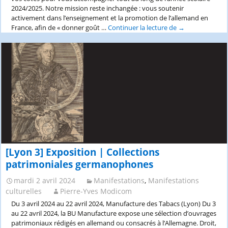
2024/2025. Notre mission reste inchangée : vous soutenir
activement dans l’enseignement et la promotion de l’allemand en
France, afin de « donner goût …
Continuer la lecture de
Lettre
→
de
rentrée
du
Goethe-
Institut-
2024
[Lyon 3] Exposition | Collections
patrimoniales germanophones
mardi 2 avril 2024
Manifestations
,
Manifestations
culturelles
Pierre-Yves Modicom
Du 3 avril 2024 au 22 avril 2024, Manufacture des Tabacs (Lyon) Du 3
au 22 avril 2024, la BU Manufacture expose une sélection d’ouvrages
patrimoniaux rédigés en allemand ou consacrés à l’Allemagne. Droit,