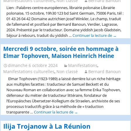
Manifestations culturelles
,
Non classé
Bernard Banoun
22.11.2024)
Lien : Palabres centre-européennes, librairie polonaise Librairie
polonaise, 15 octobre, 19h30 123 bd Saint Germain, 75006 Paris, tél :
01 43 26 04 42 Domaine autrichien Josef Winkler, Le champ, traduit
de l’allemand et postfacé par Bernard Banoun, Verdier, Lagrasse,
2024. Présenté par le traducteur. Domaine yiddish Jacob Gladstein,
Séjour à rebours, traduit du yiddish …
Continuer la lecture de
15
→
octobre,
à
Mercredi 9 octobre, soirée en hommage à
la
Elmar Tophoven, Maison Heinrich Heine
Librairie
polonaise,
dimanche 6 octobre 2024
Manifestations
,
littérature
Manifestations culturelles
,
Non classé
Bernard Banoun
autrichie
Elmar Tophoven (1923-1989) a laissé derrière lui un riche héritage
et
aux multiples facettes : traducteur de Samuel Beckett et du
yiddish,
Nouveau Roman en collaboration avec sa femme Erika Tophoven,
Palabres
défenseur du métier de traducteur littéraire, fondateur de
centre-
l’Europäisches Übersetzer-Kollegium de Straelen, archiviste de ses
européen
processus traductifs grâce à sa méthode de « traduction
transparente …
Continuer la lecture de
Mercredi
→
9
octobre,
Ilija Trojanow à La Réunion
soirée