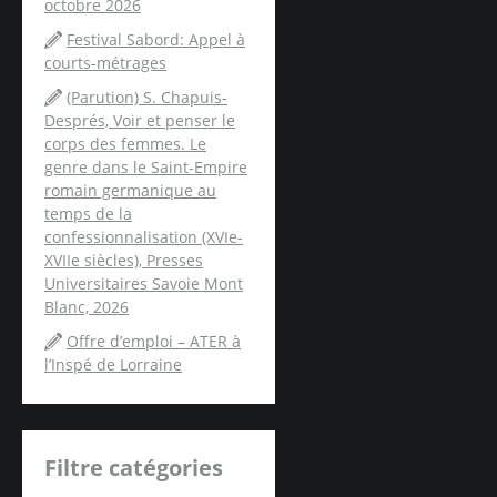
octobre 2026
Festival Sabord: Appel à
courts-métrages
(Parution) S. Chapuis-
Després, Voir et penser le
corps des femmes. Le
genre dans le Saint-Empire
romain germanique au
temps de la
confessionnalisation (XVIe-
XVIIe siècles), Presses
Universitaires Savoie Mont
Blanc, 2026
Offre d’emploi – ATER à
l’Inspé de Lorraine
Filtre catégories