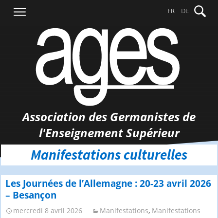
Aller
Recher
FR
DE
au
contenu
Association des Germanistes de
l'Enseignement Supérieur
Manifestations culturelles
Les Journées de l’Allemagne : 20-23 avril 2026
– Besançon
mercredi 8 avril 2026
Manifestations
,
Manifestations