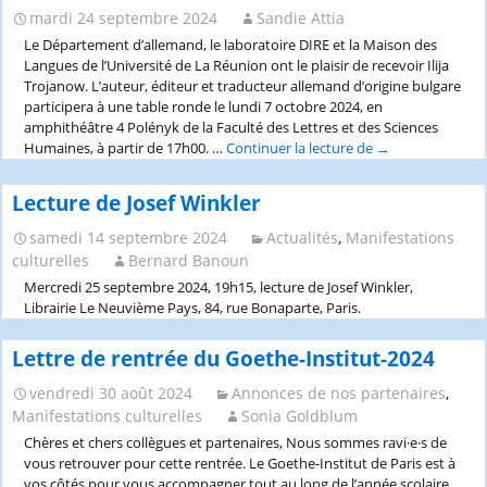
en
mardi 24 septembre 2024
Sandie Attia
hommage
Le Département d’allemand, le laboratoire DIRE et la Maison des
à
Langues de l’Université de La Réunion ont le plaisir de recevoir Ilija
Elmar
Trojanow. L’auteur, éditeur et traducteur allemand d’origine bulgare
Tophoven,
participera à une table ronde le lundi 7 octobre 2024, en
Maison
amphithéâtre 4 Polényk de la Faculté des Lettres et des Sciences
Heinrich
Humaines, à partir de 17h00. …
Continuer la lecture de
Ilija
→
Heine
Trojanow
à
Lecture de Josef Winkler
La
Réunion
samedi 14 septembre 2024
Actualités
,
Manifestations
culturelles
Bernard Banoun
Mercredi 25 septembre 2024, 19h15, lecture de Josef Winkler,
Librairie Le Neuvième Pays, 84, rue Bonaparte, Paris.
Lettre de rentrée du Goethe-Institut-2024
vendredi 30 août 2024
Annonces de nos partenaires
,
Manifestations culturelles
Sonia Goldblum
Chères et chers collègues et partenaires, Nous sommes ravi·e·s de
vous retrouver pour cette rentrée. Le Goethe-Institut de Paris est à
vos côtés pour vous accompagner tout au long de l’année scolaire