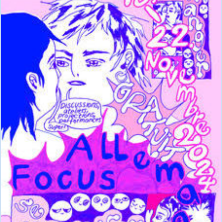
Fürstenberg
–
Lille
–
4
décembre
2024