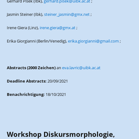
Gerhard Pisek (Ibk),
gerhard.pisek@uibk.ac.at
;
Jasmin Steiner (Ibk),
steiner_jasmin@gmx.net
;
Irene Giera (Linz),
irene.giera@gmx.at
;
Erika Giorgianni (Berlin/Venedig),
erika.giorgianni@gmail.com
;
Abstracts (2000 Zeichen)
an
eva.lavric@uibk.ac.at
Deadline Abstracts:
20/09/2021
Benachrichtigung:
18/10/2021
Workshop Diskursmorphologie,