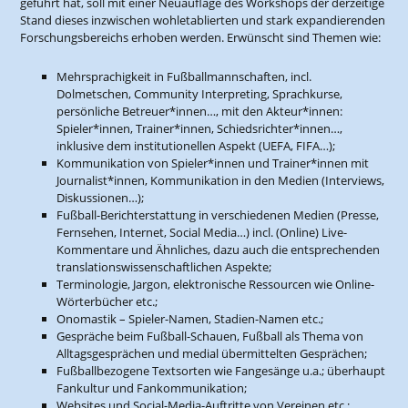
geführt hat, soll mit einer Neuauflage des Workshops der derzeitige
Stand dieses inzwischen wohletablierten und stark expandierenden
Forschungsbereichs erhoben werden. Erwünscht sind Themen wie:
Mehrsprachigkeit in Fußballmannschaften, incl.
Dolmetschen, Community Interpreting, Sprachkurse,
persönliche Betreuer*innen…, mit den Akteur*innen:
Spieler*innen, Trainer*innen, Schieds­rich­ter*innen…,
inklusive dem institutionellen Aspekt (UEFA, FIFA…);
Kommunikation von Spieler*innen und Trainer*innen mit
Journalist*innen, Kommunikation in den Medien (Interviews,
Diskussionen…);
Fußball-Berichterstattung in verschiedenen Medien (Presse,
Fernsehen, Internet, Social Media…) incl. (Online) Live-
Kommentare und Ähnliches, dazu auch die entsprechenden
translationswissenschaftlichen Aspekte;
Terminologie, Jargon, elektronische Ressourcen wie Online-
Wörterbücher etc.;
Onomastik – Spieler-Namen, Stadien-Namen etc.;
Gespräche beim Fußball-Schauen, Fußball als Thema von
Alltagsgesprächen und medial übermittelten Gesprächen;
Fußballbezogene Textsorten wie Fangesänge u.a.; überhaupt
Fankultur und Fankommunikation;
Websites und Social-Media-Auftritte von Vereinen etc.;