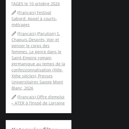
l’AGES le 10 octobre 2026
(Français) Festival
Sabord: Appel à courts-
métrages
(Français) (Parution) S.
Chapuis-Després, Voir et
penser le corps des
femmes. Le genre dans le
Saint-Empire romain
germanique au temps de la
confessionnalisation (XVIe-
XVIIe siècles), Presses
Universitaires Savoie Mont
Blanc, 2026
(Français) Offre d’emploi
– ATER à l’Inspé de Lorraine