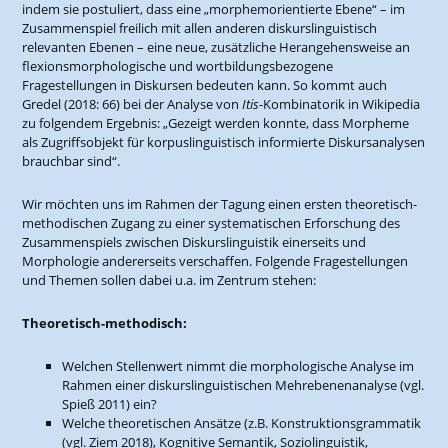
indem sie postuliert, dass eine „morphemorientierte Ebene“ – im
Zusammenspiel freilich mit allen anderen diskurslinguistisch
relevanten Ebenen – eine neue, zusätzliche Herangehensweise an
flexionsmorphologische und wortbildungsbezogene
Fragestellungen in Diskursen bedeuten kann. So kommt auch
Gredel (2018: 66) bei der Analyse von
Itis
-Kombinatorik in Wikipedia
zu folgendem Ergebnis: „Gezeigt werden konnte, dass Morpheme
als Zugriffsobjekt für korpuslinguistisch informierte Diskursanalysen
brauchbar sind“.
Wir möchten uns im Rahmen der Tagung einen ersten theoretisch-
methodischen Zugang zu einer systematischen Erforschung des
Zusammenspiels zwischen Diskurslinguistik einerseits und
Morphologie andererseits verschaffen. Folgende Fragestellungen
und Themen sollen dabei u.a. im Zentrum stehen:
Theoretisch-methodisch:
Welchen Stellenwert nimmt die morphologische Analyse im
Rahmen einer diskurslinguistischen Mehrebenenanalyse (vgl.
Spieß 2011) ein?
Welche theoretischen Ansätze (z.B. Konstruktionsgrammatik
(vgl. Ziem 2018), Kognitive Semantik, Soziolinguistik,