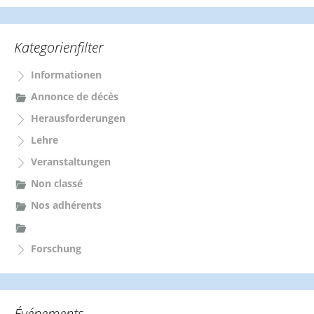
c
h
e
Kategorienfilter
n
n
Informationen
a
c
Annonce de décès
h
Herausforderungen
:
Lehre
Veranstaltungen
Non classé
Nos adhérents
Forschung
Événements