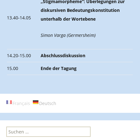
„Stigmamorpheme“: Überlegungen zur
diskursiven Bedeutungskonstitution
13.40-14.05
unterhalb der Wortebene
Simon Varga (Germersheim)
14.20-15.00
Abschlussdiskussion
15.00
Ende der Tagung
Français
Deutsch
S
u