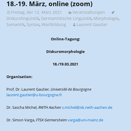
18.-19. März, online (zoom)
Freitag, der 12. März 2021
Veranstaltungen
Diskurslinguistik
,
Germanistische Linguistik
,
Morphologie
,
Semantik
,
Syntax
,
Wortbildung
Laurent Gautier
Online-Tagung:
Diskursmorphologie
18./19.03.2021
Organisation:
Prof. Dr. Laurent Gautier,
Université de Bourgogne
laurent.gautier@u-bourgogne.fr
Dr. Sascha Michel,
RWTH Aachen
s.michel@isk.rwth-aachen.de
Dr. Simon Varga,
FTSK Germersheim
varga@uni-mainz.de