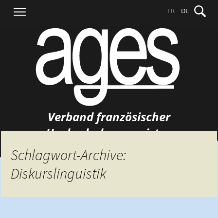
Springe
Suche
FR
DE
zum
nach:
Inhalt
Verband französischer
Hochschulgermanisten
Schlagwort-Archive:
Diskurslinguistik