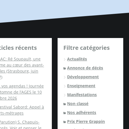
ticles récents
Filtre catégories
AC: Ré Soupault, une
Actualités
me au cœur des avant-
Annonce de décès
es (Strasbourg, juin
Développement
7)
Enseignement
 vos agendas ! Journée
tomne de l’AGES le 10
Manifestations
obre 2026
Non classé
estival Sabord: Appel à
Nos adhérents
rts-métrages
Prix Pierre Grappin
Parution) S. Chapuis-
rés, Voir et penser le