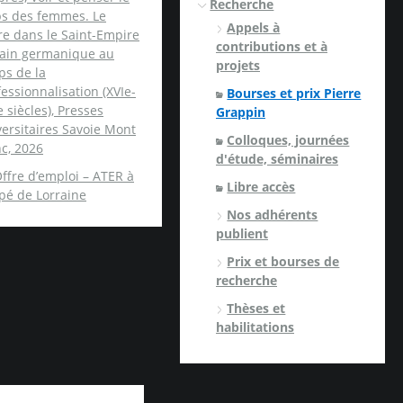
Recherche
ps des femmes. Le
Appels à
re dans le Saint-Empire
contributions et à
ain germanique au
projets
ps de la
essionnalisation (XVIe-
Bourses et prix Pierre
e siècles), Presses
Grappin
ersitaires Savoie Mont
Colloques, journées
c, 2026
d'étude, séminaires
ffre d’emploi – ATER à
Libre accès
spé de Lorraine
Nos adhérents
publient
Prix et bourses de
recherche
Thèses et
habilitations