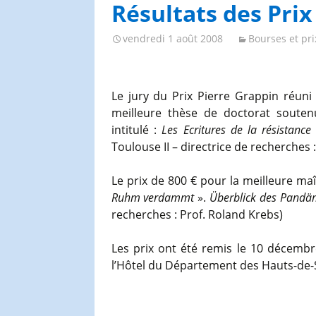
Congrès et journées de
Résultats des Prix
l’AGES
vendredi 1 août 2008
Bourses et pri
Le jury du Prix Pierre Grappin réuni
meilleure thèse de doctorat soute
intitulé :
Les Ecritures de la résistanc
Toulouse II – directrice de recherches 
Le prix de 800 € pour la meilleure m
Ruhm verdammt
».
Überblick des Pandä
recherches : Prof. Roland Krebs)
Les prix ont été remis le 10 décembr
l’Hôtel du Département des Hauts-de-