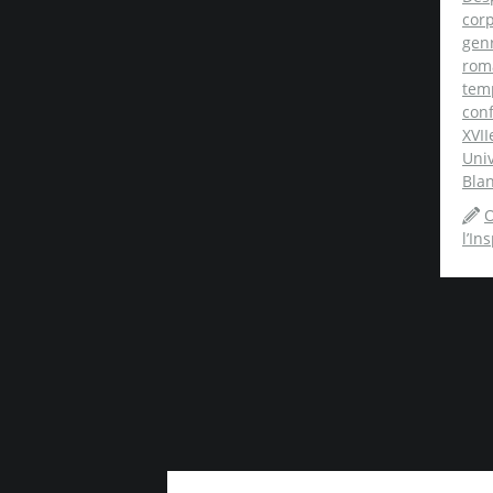
cor
gen
rom
tem
conf
XVII
Univ
Blan
O
l’In