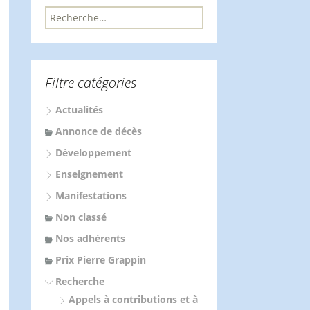
R
e
c
h
e
Filtre catégories
r
c
Actualités
h
e
Annonce de décès
r
Développement
:
Enseignement
Manifestations
Non classé
Nos adhérents
Prix Pierre Grappin
Recherche
Appels à contributions et à