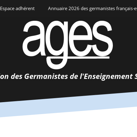
Espace adhérent
Annuaire 2026 des germanistes français·e
ciation
Espace personnel
Annuaire interne
Adhésion
ents
ion des Germanistes de l'Enseignement 
0-
urs
 de
 d’emploi
tements