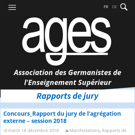
Aller
Recher
FR
DE
au
contenu
Association des Germanistes de
l'Enseignement Supérieur
Rapports de jury
Concours_Rapport du jury de l’agrégation
externe – session 2018
mardi 18 décembre 2018
Manifestations
,
Rapports de