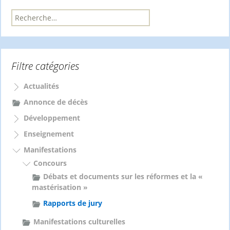
R
e
c
h
e
Filtre catégories
r
c
Actualités
h
e
Annonce de décès
r
Développement
:
Enseignement
Manifestations
Concours
Débats et documents sur les réformes et la «
mastérisation »
Rapports de jury
Manifestations culturelles