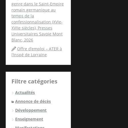
genre dans le Saint-Empire
romain germanique au
temps de la
confessionnalisation (XVIe-
XVIIe siècles), Presses
Universitaires Savoie Mont
Blanc, 2026
Offre d’emploi – ATER à
l’Inspé de Lorraine
Filtre catégories
Actualités
Annonce de décès
Développement
Enseignement
Manifestations