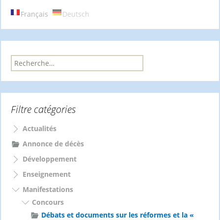
articles
Français
Deutsch
R
e
c
h
e
Filtre catégories
r
c
h
Actualités
e
Annonce de décès
r
Développement
:
Enseignement
Manifestations
Concours
Débats et documents sur les réformes et la «