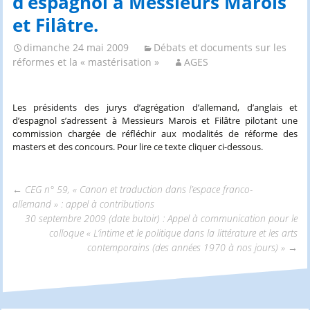
d’espagnol à Messieurs Marois
et Filâtre.
dimanche 24 mai 2009
Débats et documents sur les
réformes et la « mastérisation »
AGES
Les présidents des jurys d’agrégation d’allemand, d’anglais et
d’espagnol s’adressent à Messieurs Marois et Filâtre pilotant une
commission chargée de réfléchir aux modalités de réforme des
masters et des concours. Pour lire ce texte cliquer ci-dessous.
←
CEG n° 59, « Canon et traduction dans l’espace franco-
allemand » : appel à contributions
Navigation
30 septembre 2009 (date butoir) : Appel à communication pour le
colloque « L’intime et le politique dans la littérature et les arts
contemporains (des années 1970 à nos jours) »
→
des