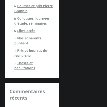
Bourses et prix Pierre
Grappin
Colloques, journées
d'étude, séminaires
Libre accès
Nos adhérents
publient
Prix et bourses de
recherche
Thèses et
habilitations
Commentaires
récents