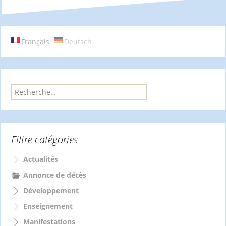
des
articles
Français
Deutsch
R
e
c
h
e
Filtre catégories
r
c
h
Actualités
e
Annonce de décès
r
Développement
:
Enseignement
Manifestations