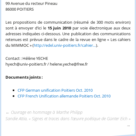
99 Avenue du recteur Pineau
86000 POITIERS
Les propositions de communication (résumé de 300 mots environ)
sont à envoyer d’ici le
15 juin 2010
par voie électronique aux deux
adresses indiquées ci-dessous. Une publication des communications
retenues est prévue dans le cadre de la revue en ligne « Les cahiers
du MIMMOC » (
http://edel.univ-poitiers.fr/cahier…
).
Contact : Hélène YECHE
hyech@univ-poitiers.fr / helene.yeche@free.fr
Documents joints :
CFP German unification Poitiers Oct. 2010
CFP French Unification allemande Poitiers Oct. 2010
←
Ouvrage en hommage à Marthe Philipp
Sandie Attia, « Signes et traces dans l’œuvre poétique de Günter Eich »
Navigation
→