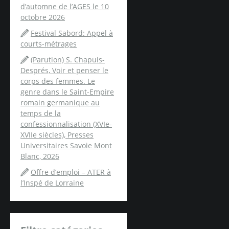
d’automne de l’AGES le 10
octobre 2026
Festival Sabord: Appel à
courts-métrages
(Parution) S. Chapuis-
Després, Voir et penser le
corps des femmes. Le
genre dans le Saint-Empire
romain germanique au
temps de la
confessionnalisation (XVIe-
XVIIe siècles), Presses
Universitaires Savoie Mont
Blanc, 2026
Offre d’emploi – ATER à
l’Inspé de Lorraine