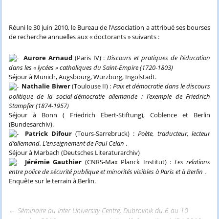
Réuni le 30 juin 2010, le Bureau de l’Association a attribué ses bourses
de recherche annuelles aux « doctorants » suivants :
Aurore Arnaud
(Paris IV) :
Discours et pratiques de l’éducation
dans les « lycées » catholiques du Saint-Empire (1720-1803)
Séjour à Munich, Augsbourg, Würzburg, Ingolstadt.
Nathalie Biwer
(Toulouse II) :
Paix et démocratie dans le discours
politique de la social-démocratie allemande : l’exemple de Friedrich
Stampfer (1874-1957)
Séjour à Bonn ( Friedrich Ebert-Stiftung), Coblence et Berlin
(Bundesarchiv).
Patrick Difour
(Tours-Sarrebruck) :
Poète, traducteur, lecteur
d’allemand. L’enseignement de Paul Celan
.
Séjour à Marbach (Deutsches Literaturarchiv)
Jérémie Gauthier
(CNRS-Max Planck Institut) :
Les relations
entre police de sécurité publique et minorités visibles à Paris et à Berlin
.
Enquête sur le terrain à Berlin.
←
Séminaire au Inter University Centre, Dubrovnik du 6 au 10