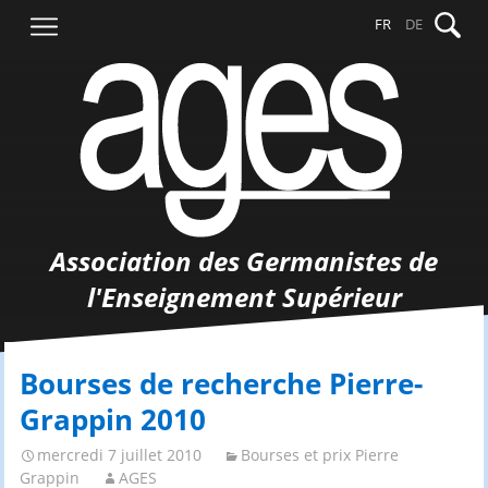
Aller
Recher
FR
DE
au
contenu
Association des Germanistes de
l'Enseignement Supérieur
Bourses de recherche Pierre-
Grappin 2010
mercredi 7 juillet 2010
Bourses et prix Pierre
Grappin
AGES