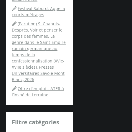
Festival Sabord: Appel à
courts-métrages
(Parution) S. Chapuis-
Després, Voir et penser le
corps des femmes. Le
genre dans le Saint-Empire
romain germanique au
temps de la
confessionnalisation (XVIe-
XVIIe siècles), Presses
Universitaires Savoie Mont
Blanc, 2026
Offre d’emploi – ATER à
l’Inspé de Lorraine
Filtre catégories