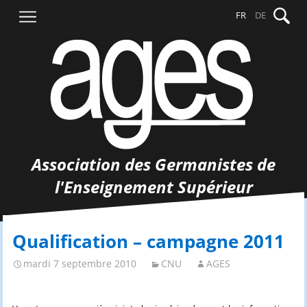
Aller
Recher
FR
DE
au
contenu
Association des Germanistes de
l'Enseignement Supérieur
Qualification – campagne 2011
mardi 7 septembre 2010
CNU
AGES