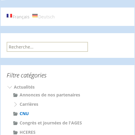
des
Français
Deutsch
articles
R
e
c
h
e
Filtre catégories
r
c
h
Actualités
e
Annonces de nos partenaires
r
Carrières
:
CNU
Congrès et journées de l'AGES
HCERES