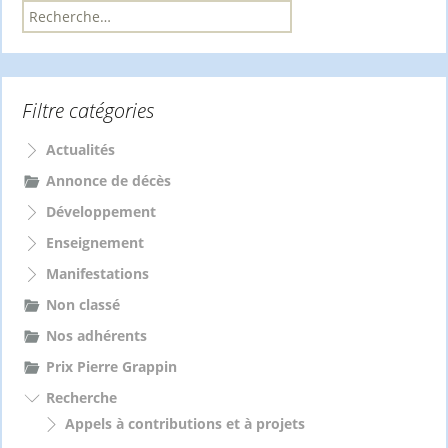
R
e
c
h
e
Filtre catégories
r
c
h
Actualités
e
Annonce de décès
r
Développement
:
Enseignement
Manifestations
Non classé
Nos adhérents
Prix Pierre Grappin
Recherche
Appels à contributions et à projets