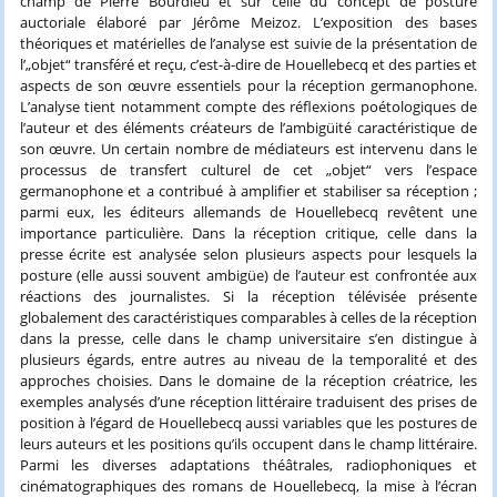
champ de Pierre Bourdieu et sur celle du concept de posture
auctoriale élaboré par Jérôme Meizoz. L’exposition des bases
théoriques et matérielles de l’analyse est suivie de la présentation de
l’„objet“ transféré et reçu, c’est-à-dire de Houellebecq et des parties et
aspects de son œuvre essentiels pour la réception germanophone.
L’analyse tient notamment compte des réflexions poétologiques de
l’auteur et des éléments créateurs de l’ambigüité caractéristique de
son œuvre. Un certain nombre de médiateurs est intervenu dans le
processus de transfert culturel de cet „objet“ vers l’espace
germanophone et a contribué à amplifier et stabiliser sa réception ;
parmi eux, les éditeurs allemands de Houellebecq revêtent une
importance particulière. Dans la réception critique, celle dans la
presse écrite est analysée selon plusieurs aspects pour lesquels la
posture (elle aussi souvent ambigüe) de l’auteur est confrontée aux
réactions des journalistes. Si la réception télévisée présente
globalement des caractéristiques comparables à celles de la réception
dans la presse, celle dans le champ universitaire s’en distingue à
plusieurs égards, entre autres au niveau de la temporalité et des
approches choisies. Dans le domaine de la réception créatrice, les
exemples analysés d’une réception littéraire traduisent des prises de
position à l’égard de Houellebecq aussi variables que les postures de
leurs auteurs et les positions qu’ils occupent dans le champ littéraire.
Parmi les diverses adaptations théâtrales, radiophoniques et
cinématographiques des romans de Houellebecq, la mise à l’écran