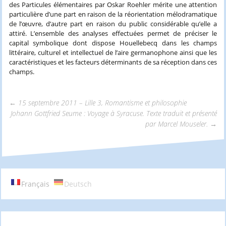
des Particules élémentaires par Oskar Roehler mérite une attention
particulière d’une part en raison de la réorientation mélodramatique
de l’œuvre, d’autre part en raison du public considérable qu’elle a
attiré. L’ensemble des analyses effectuées permet de préciser le
capital symbolique dont dispose Houellebecq dans les champs
littéraire, culturel et intellectuel de l’aire germanophone ainsi que les
caractéristiques et les facteurs déterminants de sa réception dans ces
champs.
←
15 septembre 2011 – Lille 3, Romantisme et philosophie
Johann Gottfried Seume : Voyage à Syracuse. Texte traduit et présenté
Navigation
par Marcel Mouseler.
→
des
articles
Français
Deutsch