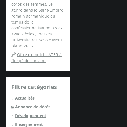
corps des femmes. Le
genre dans le Saint-Empire
romain germanique au
temps de la
confessionnalisation (XVIe-
XVIIe siècles), Presses
Universitaires Savoie Mont
Blanc, 2026
Offre d’emploi – ATER à
l’Inspé de Lorraine
Filtre catégories
Actualités
Annonce de décès
Développement
Enseignement