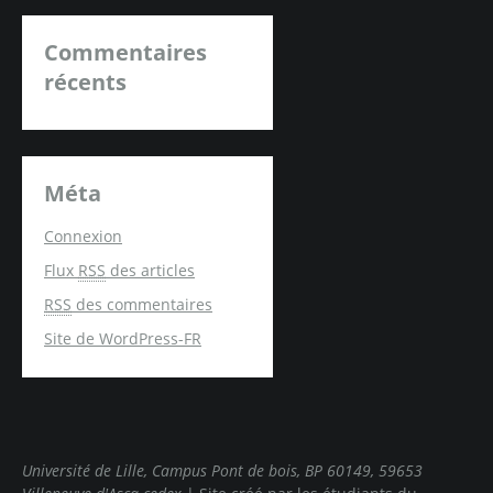
Commentaires
récents
Méta
Connexion
Flux
RSS
des articles
RSS
des commentaires
Site de WordPress-FR
Université de Lille, Campus Pont de bois, BP 60149, 59653