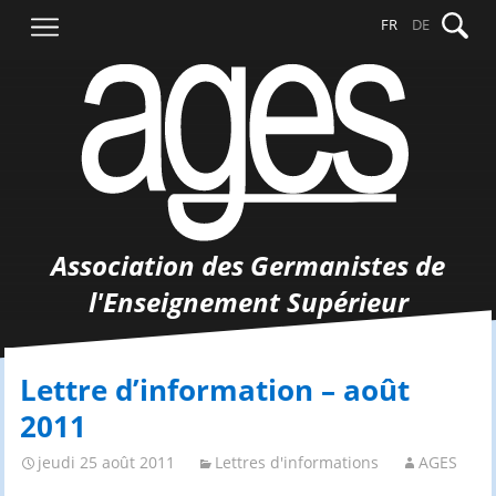
Aller
Recher
FR
DE
au
contenu
Association des Germanistes de
l'Enseignement Supérieur
Lettre d’information – août
2011
jeudi 25 août 2011
Lettres d'informations
AGES