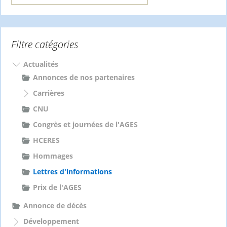
c
h
e
Filtre catégories
r
c
h
Actualités
e
Annonces de nos partenaires
r
Carrières
:
CNU
Congrès et journées de l'AGES
HCERES
Hommages
Lettres d'informations
Prix de l'AGES
Annonce de décès
Développement