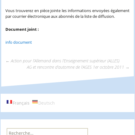
Vous trouverez en pièce jointe les informations envoyées également
par courrier électronique aux abonnés de la liste de diffusion.
Document joint :
info document
←
Action pour l’Allemand dans l’Enseignement supérieur (ALLES)
AG et rencontre d’automne de l’AGES 1er octobre 2011
→
Navigation
des
Français
Deutsch
articles
R
e