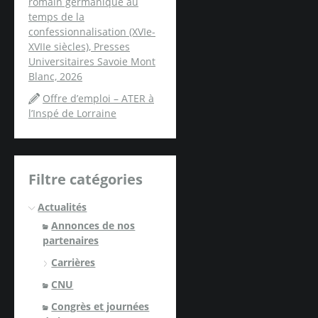
romain germanique au
temps de la
confessionnalisation (XVIe-
XVIIe siècles), Presses
Universitaires Savoie Mont
Blanc, 2026
Offre d’emploi – ATER à
l’Inspé de Lorraine
Filtre catégories
Actualités
Annonces de nos
partenaires
Carrières
CNU
Congrès et journées