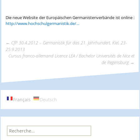
Die neue Website der Europäischen Germanistenverbände ist online :
http://www.hochschulgermanistik.de/…
←
CfP 30.4.2012 – Germanistik für das 21. Jahrhundert, Kiel, 23-
25.9.2013
Navigation
Cursus franco-allemand Licence LEA / Bachelor Universités de Nice et
de Regensburg
→
des
articles
Français
Deutsch
R
e
c