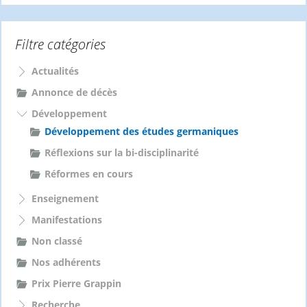
h
e
Filtre catégories
r
c
h
Actualités
e
Annonce de décès
r
Développement
:
Développement des études germaniques
Réflexions sur la bi-disciplinarité
Réformes en cours
Enseignement
Manifestations
Non classé
Nos adhérents
Prix Pierre Grappin
Recherche