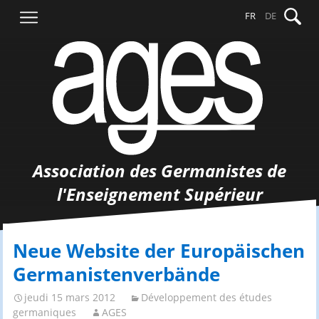
Aller
Recher
FR
DE
au
contenu
Association des Germanistes de
l'Enseignement Supérieur
Neue Website der Europäischen
Germanistenverbände
jeudi 15 mars 2012
Développement des études
germaniques
AGES