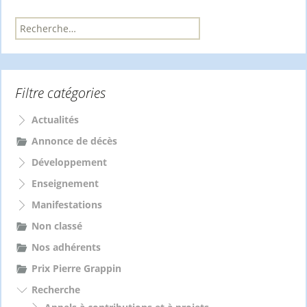
R
e
c
h
e
Filtre catégories
r
c
h
Actualités
e
Annonce de décès
r
Développement
:
Enseignement
Manifestations
Non classé
Nos adhérents
Prix Pierre Grappin
Recherche