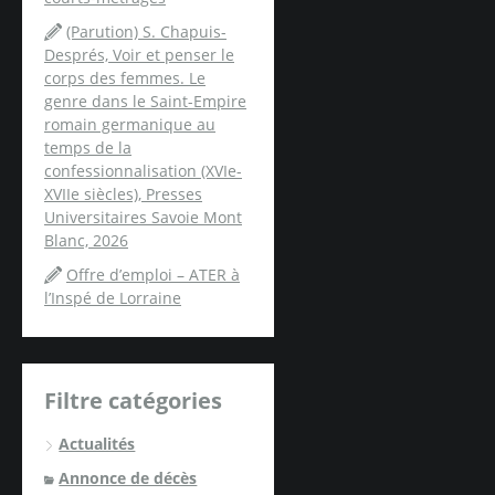
(Parution) S. Chapuis-
Després, Voir et penser le
corps des femmes. Le
genre dans le Saint-Empire
romain germanique au
temps de la
confessionnalisation (XVIe-
XVIIe siècles), Presses
Universitaires Savoie Mont
Blanc, 2026
Offre d’emploi – ATER à
l’Inspé de Lorraine
Filtre catégories
Actualités
Annonce de décès