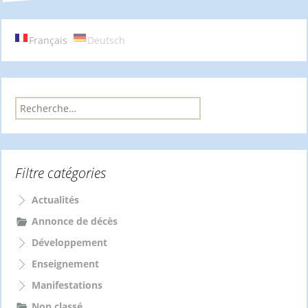
des
articles
Français
Deutsch
R
e
c
h
e
Filtre catégories
r
c
h
Actualités
e
Annonce de décès
r
Développement
:
Enseignement
Manifestations
Non classé