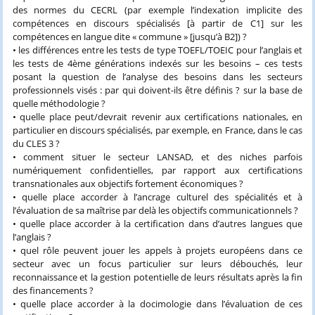
des normes du CECRL (par exemple l’indexation implicite des
compétences en discours spécialisés [à partir de C1] sur les
compétences en langue dite « commune » [jusqu’à B2]) ?
• les différences entre les tests de type TOEFL/TOEIC pour l’anglais et
les tests de 4ème générations indexés sur les besoins – ces tests
posant la question de l’analyse des besoins dans les secteurs
professionnels visés : par qui doivent-ils être définis ? sur la base de
quelle méthodologie ?
• quelle place peut/devrait revenir aux certifications nationales, en
particulier en discours spécialisés, par exemple, en France, dans le cas
du CLES 3 ?
• comment situer le secteur LANSAD, et des niches parfois
numériquement confidentielles, par rapport aux certifications
transnationales aux objectifs fortement économiques ?
• quelle place accorder à l’ancrage culturel des spécialités et à
l’évaluation de sa maîtrise par delà les objectifs communicationnels ?
• quelle place accorder à la certification dans d’autres langues que
l’anglais ?
• quel rôle peuvent jouer les appels à projets européens dans ce
secteur avec un focus particulier sur leurs débouchés, leur
reconnaissance et la gestion potentielle de leurs résultats après la fin
des financements ?
• quelle place accorder à la docimologie dans l’évaluation de ces