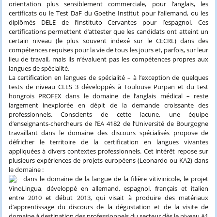
orientation plus sensiblement commerciale, pour l’anglais, les
certificats ou le Test DaF du Goethe Institut pour l’allemand, ou les
diplômés DELE de l’Instituto Cervantes pour l’espagnol. Ces
certifications permettent d’attester que les candidats ont atteint un
certain niveau (le plus souvent indexé sur le CECRL) dans des
compétences requises pour la vie de tous les jours et, parfois, sur leur
lieu de travail, mais ils n’évaluent pas les compétences propres aux
langues de spécialité.
La certification en langues de spécialité – à l’exception de quelques
tests de niveau CLES 3 développés à Toulouse Purpan et du test
hongrois PROFEX dans le domaine de l’anglais médical – reste
largement inexplorée en dépit de la demande croissante des
professionnels. Conscients de cette lacune, une équipe
d’enseignants-chercheurs de l’EA 4182 de l’Université de Bourgogne
travaillant dans le domaine des discours spécialisés propose de
défricher le territoire de la certification en langues vivantes
appliquées à divers contextes professionnels. Cet intérêt repose sur
plusieurs expériences de projets européens (Leonardo ou KA2) dans
le domaine :
dans le domaine de la langue de la filière vitivinicole, le projet
VinoLingua, développé en allemand, espagnol, français et italien
entre 2010 et début 2013, qui visait à produire des matériaux
d’apprentissage du discours de la dégustation et de la visite de
domaine à destination des professionnels du secteur dès le niveau A1