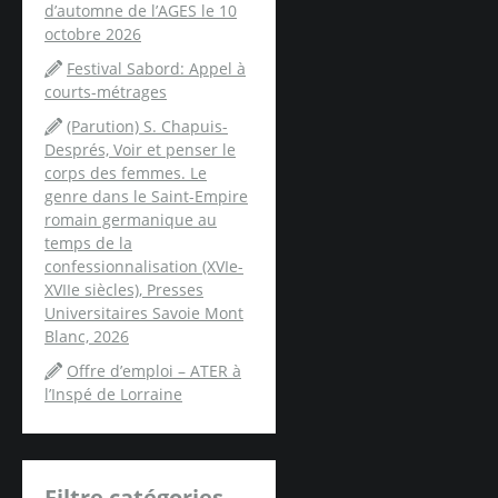
d’automne de l’AGES le 10
octobre 2026
Festival Sabord: Appel à
courts-métrages
(Parution) S. Chapuis-
Després, Voir et penser le
corps des femmes. Le
genre dans le Saint-Empire
romain germanique au
temps de la
confessionnalisation (XVIe-
XVIIe siècles), Presses
Universitaires Savoie Mont
Blanc, 2026
Offre d’emploi – ATER à
l’Inspé de Lorraine
Filtre catégories