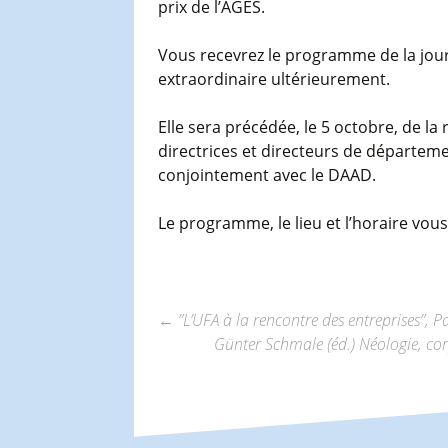
prix de l’AGES.
Vous recevrez le programme de la jour
extraordinaire ultérieurement.
Elle sera précédée, le 5 octobre, de la
directrices et directeurs de départem
conjointement avec le DAAD.
Le programme, le lieu et l’horaire vo
←
”L’UFA à la rencontre des entreprises”, P
Günter Schmale (éd.) Néologie, cor
Navigation
des