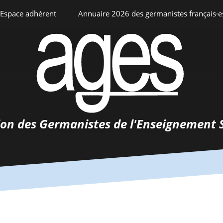
Espace adhérent
Annuaire 2026 des germanistes français·e
ciation
Espace personnel
Annuaire interne
Adhésion
ents
ion des Germanistes de l'Enseignement 
0-
urs
 de
 d’emploi
tements