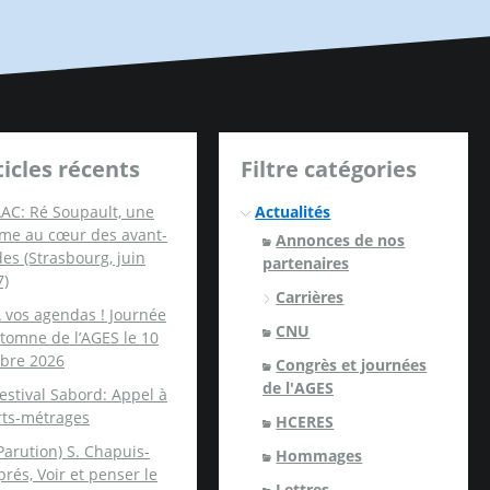
ticles récents
Filtre catégories
AC: Ré Soupault, une
Actualités
me au cœur des avant-
Annonces de nos
es (Strasbourg, juin
partenaires
7)
Carrières
 vos agendas ! Journée
CNU
tomne de l’AGES le 10
obre 2026
Congrès et journées
de l'AGES
estival Sabord: Appel à
rts-métrages
HCERES
Parution) S. Chapuis-
Hommages
rés, Voir et penser le
Lettres