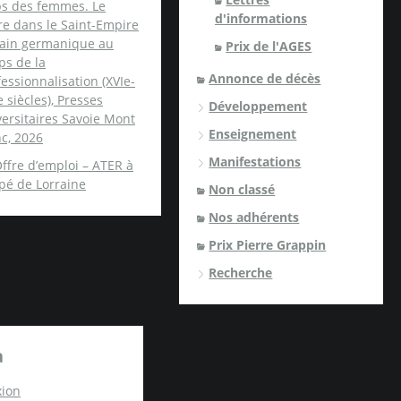
ps des femmes. Le
d'informations
re dans le Saint-Empire
ain germanique au
Prix de l'AGES
ps de la
Annonce de décès
essionnalisation (XVIe-
e siècles), Presses
Développement
ersitaires Savoie Mont
Enseignement
c, 2026
Manifestations
ffre d’emploi – ATER à
spé de Lorraine
Non classé
Nos adhérents
Prix Pierre Grappin
Recherche
a
ion