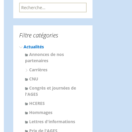
R
e
c
h
e
Filtre catégories
r
c
Actualités
h
e
Annonces de nos
r
partenaires
Carrières
:
CNU
Congrès et journées de
l'AGES
HCERES
Hommages
Lettres d'informations
Prix de l'AGES