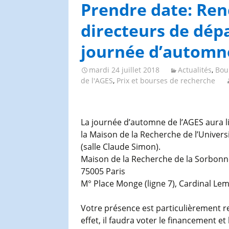
Congrès et journées de
Prendre date: Renc
l’AGES
directeurs de dép
journée d’automne
mardi 24 juillet 2018
Actualités
,
Bour
de l'AGES
,
Prix et bourses de recherche
La journée d’automne de l’AGES aura li
la Maison de la Recherche de l’Univers
(salle Claude Simon).
Maison de la Recherche de la Sorbonne
75005 Paris
M° Place Monge (ligne 7), Cardinal Lem
Votre présence est particulièrement re
effet, il faudra voter le financement et