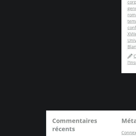
cor
gen
rom
tem
conf
XVII
Univ
Blan
O
l’In
Commentaires
Mét
récents
Connex