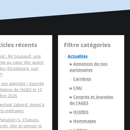
ticles récents
Filtre catégories
AC: Ré Soupault, une
Actualités
me au cœur des avant-
Annonces de nos
es (Strasbourg, juin
partenaires
7)
Carrières
 vos agendas ! Journée
CNU
tomne de l’AGES le 10
obre 2026
Congrès et journées
de l'AGES
estival Sabord: Appel à
rts-métrages
HCERES
Parution) S. Chapuis-
Hommages
rés, Voir et penser le
Lettres