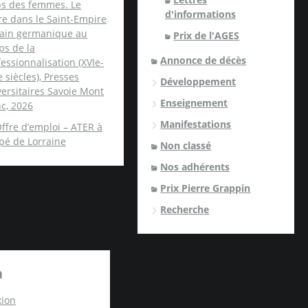
ps des femmes. Le
d'informations
re dans le Saint-Empire
ain germanique au
Prix de l'AGES
ps de la
Annonce de décès
essionnalisation (XVIe-
e siècles), Presses
Développement
ersitaires Savoie Mont
Enseignement
c, 2026
Manifestations
ffre d’emploi – ATER à
spé de Lorraine
Non classé
Nos adhérents
Prix Pierre Grappin
Recherche
a
ion