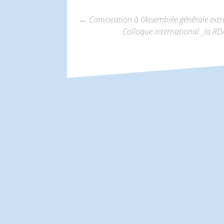
←
Convocation à l’Assemblée générale extr
Colloque international _la R
Navigation
des
articles