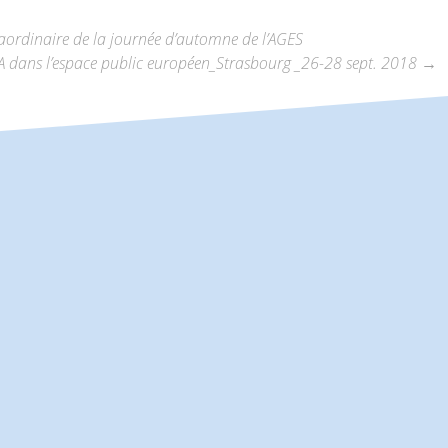
aordinaire de la journée d’automne de l’AGES
DA dans l’espace public européen_Strasbourg _26-28 sept. 2018
→