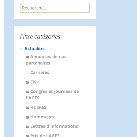
R
e
c
h
e
Filtre catégories
r
c
Actualités
h
e
Annonces de nos
r
partenaires
Carrières
:
CNU
Congrès et journées de
l'AGES
HCERES
Hommages
Lettres d'informations
Prix de l'AGES