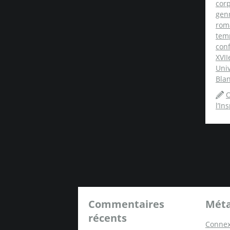
cor
gen
rom
tem
conf
XVII
Univ
Blan
O
l’In
Commentaires
Mét
récents
Connex