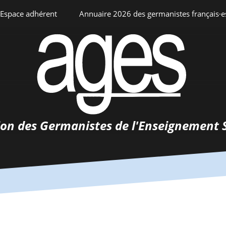
Espace adhérent
Annuaire 2026 des germanistes français·e
ciation
Espace personnel
Annuaire interne
Adhésion
ents
ion des Germanistes de l'Enseignement 
0-
urs
 de
 d’emploi
tements