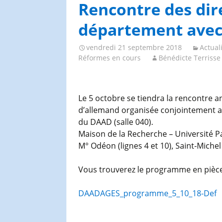
Congrès et journées de
Rencontre des dire
l’AGES
département avec 
vendredi 21 septembre 2018
Actual
Réformes en cours
Bénédicte Terrisse
Le 5 octobre se tiendra la rencontre a
d’allemand organisée conjointement ave
du DAAD (salle 040).
Maison de la Recherche – Université P
M° Odéon (lignes 4 et 10), Saint-Michel 
Vous trouverez le programme en pièce 
DAADAGES_programme_5_10_18-Def