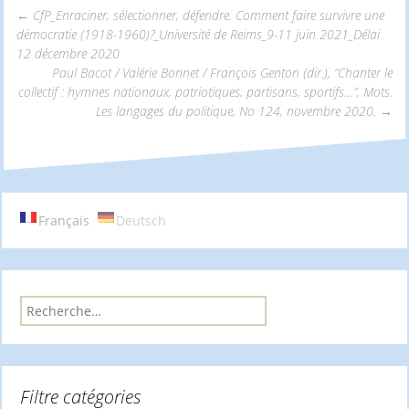
←
CfP_Enraciner, sélectionner, défendre. Comment faire survivre une
démocratie (1918-1960)?_Université de Reims_9-11 juin 2021_Délai
Navigation
12 décembre 2020
Paul Bacot / Valérie Bonnet / François Genton (dir.), “Chanter le
collectif : hymnes nationaux, patriotiques, partisans, sportifs…”, Mots.
des
Les langages du politique, No 124, novembre 2020.
→
articles
Français
Deutsch
R
e
c
h
e
Filtre catégories
r