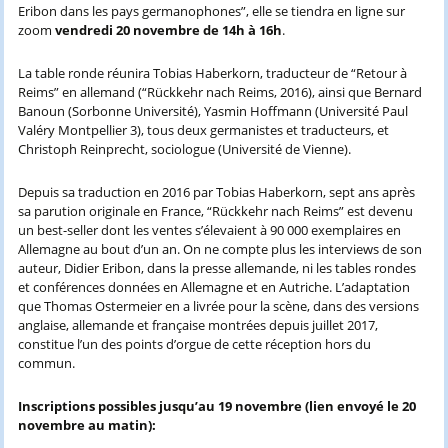
Eribon dans les pays germanophones”, elle se tiendra en ligne sur
zoom
vendredi 20 novembre de 14h à 16h
.
La table ronde réunira Tobias Haberkorn, traducteur de “Retour à
Reims” en allemand (“Rückkehr nach Reims, 2016), ainsi que Bernard
Banoun (Sorbonne Université), Yasmin Hoffmann (Université Paul
Valéry Montpellier 3), tous deux germanistes et traducteurs, et
Christoph Reinprecht, sociologue (Université de Vienne).
Depuis sa traduction en 2016 par Tobias Haberkorn, sept ans après
sa parution originale en France, “Rückkehr nach Reims” est devenu
un best-seller dont les ventes s’élevaient à 90 000 exemplaires en
Allemagne au bout d’un an. On ne compte plus les interviews de son
auteur, Didier Eribon, dans la presse allemande, ni les tables rondes
et conférences données en Allemagne et en Autriche. L’adaptation
que Thomas Ostermeier en a livrée pour la scène, dans des versions
anglaise, allemande et française montrées depuis juillet 2017,
constitue l’un des points d’orgue de cette réception hors du
commun.
Inscriptions possibles jusqu’au 19 novembre (lien envoyé le 20
novembre au matin):