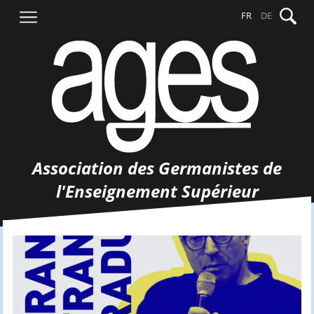
Aller
Recher
FR
DE
au
contenu
Association des Germanistes de
l'Enseignement Supérieur