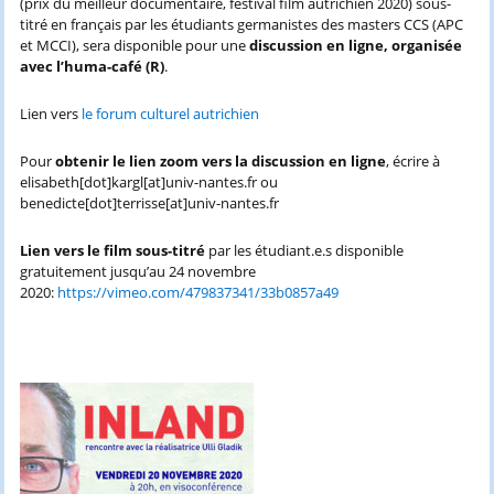
(prix du meilleur documentaire, festival film autrichien 2020) sous-
titré en français par les étudiants germanistes des masters CCS (APC
et MCCI), sera disponible pour une
discussion en ligne, organisée
avec l’huma-café (R)
.
Lien vers
le forum culturel autrichien
Pour
obtenir le lien zoom vers la discussion en ligne
, écrire à
elisabeth[dot]kargl[at]univ-nantes.fr ou
benedicte[dot]terrisse[at]univ-nantes.fr
Lien vers le film sous-titré
par les étudiant.e.s disponible
gratuitement jusqu’au 24 novembre
2020:
https://vimeo.com/479837341/33b0857a49