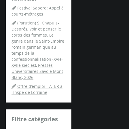
Festival Sabord: Appel à
courts-métrages
(Parution) S. Chapuis-
Després, Voir et penser le
corps des femmes. Le
genre dans le Saint-Empire
romain germanique au
temps de la
confessionnalisation (XVIe-
XVIIe siècles), Presses
Universitaires Savoie Mont
Blanc, 2026
Offre d’emploi – ATER à
l’Inspé de Lorraine
Filtre catégories