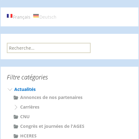
Français
Deutsch
R
e
c
h
e
Filtre catégories
r
c
h
Actualités
e
Annonces de nos partenaires
r
Carrières
:
CNU
Congrès et journées de l'AGES
HCERES