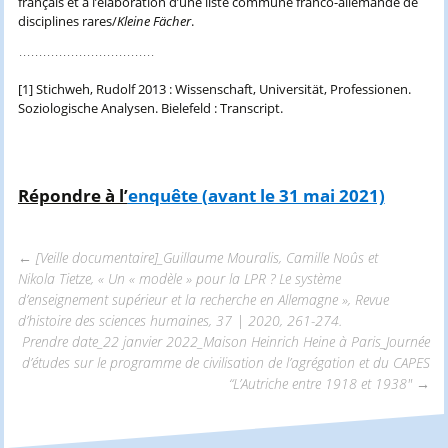
français et à l’élaboration d’une liste commune franco-allemande de
disciplines rares/
Kleine Fächer
.
[1] Stichweh, Rudolf 2013 : Wissenschaft, Universität, Professionen.
Soziologische Analysen. Bielefeld : Transcript.
Répondre à l’
enquête (avant le 31 mai 2021)
←
[Veille documentaire]_Guillaume Mouralis, Camille Noûs et
Nikola Tietze, « Un « modèle » pour la LPR ? Le système
Navigation
d’enseignement supérieur et la recherche en Allemagne », Revue
d’histoire des sciences humaines, 37 | 2020, 261-274.
Prendre date_22 janvier 2022_Maison Heinrich Heine à Paris_Journée
des
d’études sur le programme de civilisation de l’agrégation et du CAPES
“L’Autriche entre 1918 et 1938″
→
articles