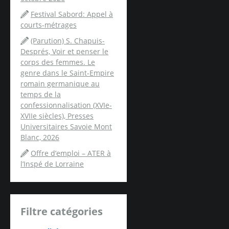
Festival Sabord: Appel à
courts-métrages
(Parution) S. Chapuis-
Després, Voir et penser le
corps des femmes. Le
genre dans le Saint-Empire
romain germanique au
temps de la
confessionnalisation (XVIe-
XVIIe siècles), Presses
Universitaires Savoie Mont
Blanc, 2026
Offre d’emploi – ATER à
l’Inspé de Lorraine
Filtre catégories