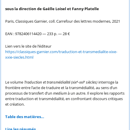
sous la direction de Gaëlle Loisel et Fanny Platelle
Paris, Classiques Garnier, coll. Carrefour des lettres modernes, 2021
EAN : 9782406114420 — 233 p. — 28 €
Lien vers le site de l’éditeur
https://classiques-garnier.com/traduction-et-transmedialite-xixe-
xxie-siecles.html
e
e
Le volume
Traduction et transmédialité (xix
-xxi
siècles)
interroge la
frontière entre l’acte de traduire et la transmédialité, au sens d’un
processus de transfert d’un
medium
à un autre. Il explore les rapports
entre traduction et transmédialité, en confrontant discours critiques
et création.
Table des matières…
Lire les résumés…