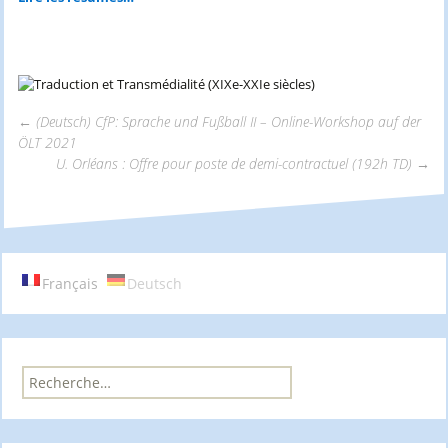
←
(Deutsch) CfP: Sprache und Fußball II – Online-Workshop auf der
ÖLT 2021
Navigation
U. Orléans : Offre pour poste de demi-contractuel (192h TD)
→
des
articles
Français
Deutsch
R
e
c
h