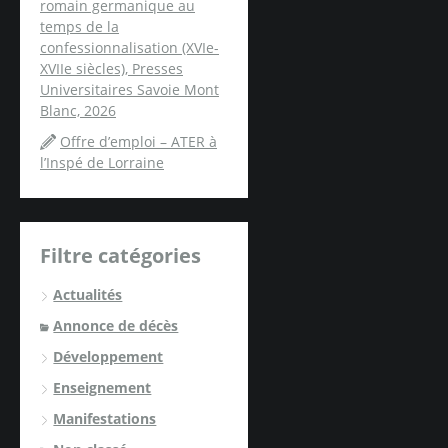
romain germanique au
temps de la
confessionnalisation (XVIe-
XVIIe siècles), Presses
Universitaires Savoie Mont
Blanc, 2026
Offre d’emploi – ATER à
l’Inspé de Lorraine
Filtre catégories
Actualités
Annonce de décès
Développement
Enseignement
Manifestations