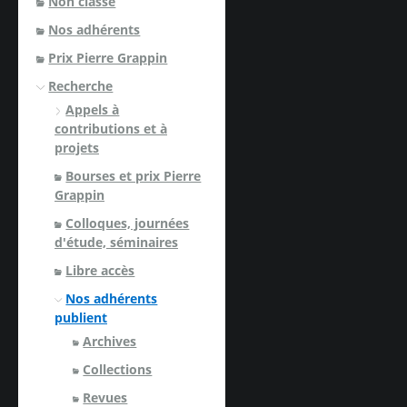
Non classé
Nos adhérents
Prix Pierre Grappin
Recherche
Appels à
contributions et à
projets
Bourses et prix Pierre
Grappin
Colloques, journées
d'étude, séminaires
Libre accès
Nos adhérents
publient
Archives
Collections
Revues