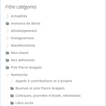
e
Filtre catégories
r
c
h
Actualités
e
Annonce de décès
r
Développement
:
Enseignement
Manifestations
Non classé
Nos adhérents
Prix Pierre Grappin
Recherche
Appels à contributions et à projets
Bourses et prix Pierre Grappin
Colloques, journées d'étude, séminaires
Libre accès