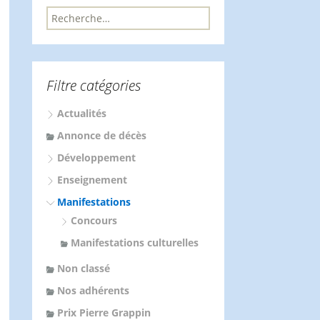
R
e
c
h
e
Filtre catégories
r
c
Actualités
h
e
Annonce de décès
r
Développement
:
Enseignement
Manifestations
Concours
Manifestations culturelles
Non classé
Nos adhérents
Prix Pierre Grappin