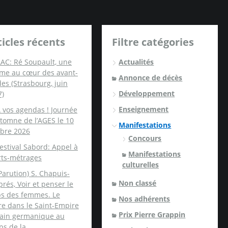
ticles récents
Filtre catégories
AC: Ré Soupault, une
Actualités
me au cœur des avant-
Annonce de décès
es (Strasbourg, juin
Développement
7)
Enseignement
 vos agendas ! Journée
tomne de l’AGES le 10
Manifestations
obre 2026
Concours
estival Sabord: Appel à
Manifestations
rts-métrages
culturelles
Parution) S. Chapuis-
Non classé
rés, Voir et penser le
ps des femmes. Le
Nos adhérents
re dans le Saint-Empire
Prix Pierre Grappin
ain germanique au
ps de la