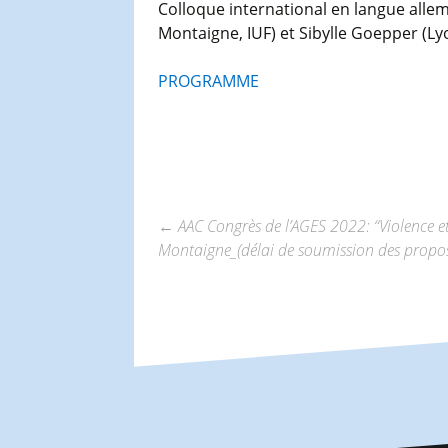
Colloque international en langue all
Montaigne, IUF) et Sibylle Goepper (Ly
PROGRAMME
←
AAC Congrès de l’AGES 2022: “Violence et
Montaigne_(délai de soumission des propos
Navigation
des
articles