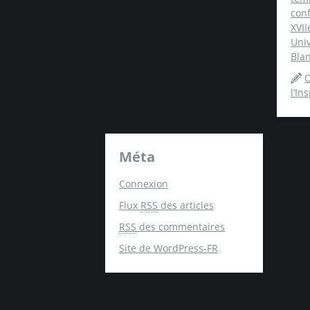
conf
XVII
Univ
Blan
O
l’In
Méta
Connexion
Flux
RSS
des articles
RSS
des commentaires
Site de WordPress-FR