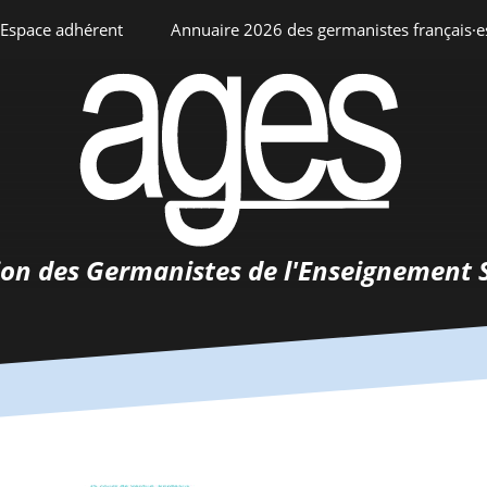
Espace adhérent
Annuaire 2026 des germanistes français·e
ciation
Espace personnel
Annuaire interne
Adhésion
ents
ion des Germanistes de l'Enseignement 
0-
urs
 de
 d’emploi
tements