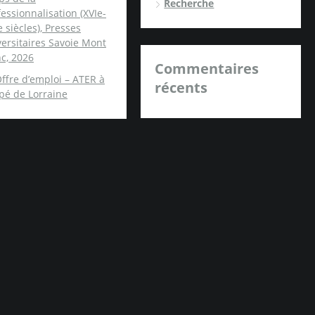
Recherche
essionnalisation (XVIe-
e siècles), Presses
ersitaires Savoie Mont
c, 2026
Commentaires
ffre d’emploi – ATER à
récents
spé de Lorraine