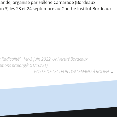
emande, organisé par Hélène Camarade (Bordeaux
on 3) les 23 et 24 septembre au Goethe-Institut Bordeaux.
 Radicalité”_ 1er-3 juin 2022_Université Bordeaux
itions prolongé: 01/10/21)
POSTE DE LECTEUR D’ALLEMAND À ROUEN
→