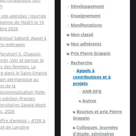
es (Strasbourg, juin
Développement
7)
Enseignement
 vos agendas ! Journée
tomne de l’AGES le 10
Manifestations
obre 2026
Non classé
estival Sabord: Appel à
Nos adhérents
rts-métrages
Prix Pierre Grappin
Parution) S. Chapuis-
rés, Voir et penser le
Recherche
ps des femmes. Le
Appels à
re dans le Saint-Empire
contributions et à
ain germanique au
projets
ps de la
ANR-DFG
essionnalisation (XVIe-
e siècles), Presses
Autres
ersitaires Savoie Mont
c, 2026
Bourses et prix Pierre
Grappin
ffre d’emploi – ATER à
spé de Lorraine
Colloques, journées
d'étude, séminaires