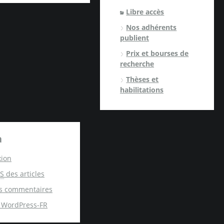
Libre accès
Nos adhérents
publient
Prix et bourses de
recherche
Thèses et
habilitations
a
ion
S
des articles
s commentaires
e WordPress-FR