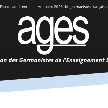
Espace adhérent
Annuaire 2026 des germanistes français·e
ciation
Espace personnel
Annuaire interne
Adhésion
ents
ion des Germanistes de l'Enseignement 
0-
urs
 de
 d’emploi
tements