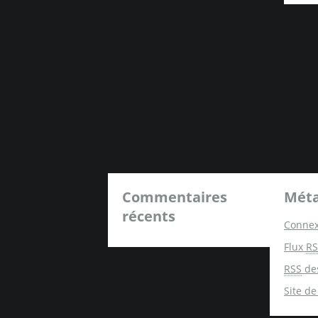
Commentaires
Mét
récents
Connex
Flux
RS
RSS
de
Site d