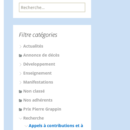
R
e
c
h
e
Filtre catégories
r
c
Actualités
h
e
Annonce de décès
r
Développement
:
Enseignement
Manifestations
Non classé
Nos adhérents
Prix Pierre Grappin
Recherche
Appels à contributions et à