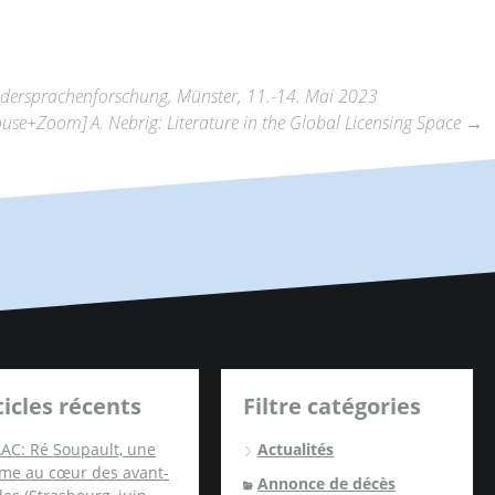
ondersprachenforschung, Münster, 11.-14. Mai 2023
use+Zoom] A. Nebrig: Literature in the Global Licensing Space
→
ticles récents
Filtre catégories
AC: Ré Soupault, une
Actualités
me au cœur des avant-
Annonce de décès