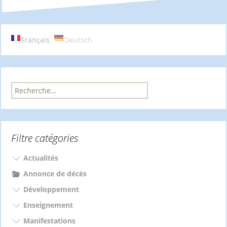
articles
Français
Deutsch
R
e
c
h
e
Filtre catégories
r
c
h
Actualités
e
Annonce de décès
r
Développement
:
Enseignement
Manifestations