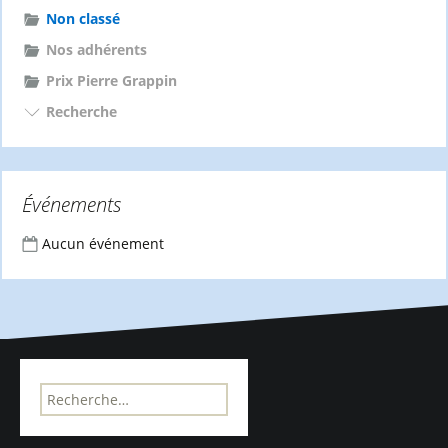
Non classé
Nos adhérents
Prix Pierre Grappin
Recherche
Événements
Aucun événement
R
e
c