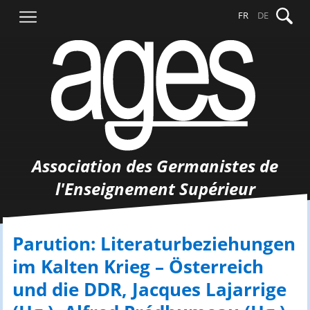
Aller
Recher
FR
DE
au
contenu
Association des Germanistes de
l'Enseignement Supérieur
Parution: Literaturbeziehungen
im Kalten Krieg – Österreich
und die DDR, Jacques Lajarrige