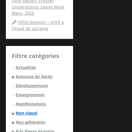
XVIIe siècles), Presses
Universitaires Savoie Mont
Blanc, 2026
Offre d’emploi – ATER à
l’Inspé de Lorraine
Filtre catégories
Actualités
Annonce de décès
Développement
Enseignement
Manifestations
Non classé
Nos adhérents
Prix Pierre Grappin