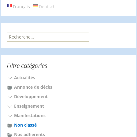
articles
Français
Deutsch
R
e
c
h
e
Filtre catégories
r
c
h
Actualités
e
Annonce de décès
r
Développement
:
Enseignement
Manifestations
Non classé
Nos adhérents