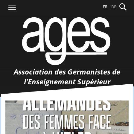
Aller
Recher
FR
DE
au
contenu
Association des Germanistes de
l'Enseignement Supérieur