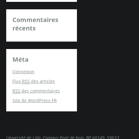
Commentaires
récents
Méta
Connexion
Flux
RSS
des articles
RSS
des commentaires
Site de WordPress-FR
Université de Lille, Campus Pont de bois, BP 60149, 59653