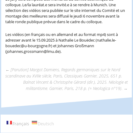
colloque. Le/la lauréat.e sera invité.e à se rendre à Munich. Une
sélection des vidéos sera publiée sur le site internet du Comité et un
montage des meilleures sera diffusé le jeudi 6 novembre avant la
table ronde publique prévue dans le cadre du colloque.
Les vidéos (en français ou en allemand et au format mp4) sont à
adresser avant le 15.09.2025 à Nathalie Le Bouëdec (nathalie.le-
bouedec@u-bourgogne.fr) et Johannes Großmann
(johannes.grossmann@lmu.de).
←
[Parution] Margot Damiens, Regards germaniques sur le Nord
scandinave au XVIIIe siècle, Paris, Classiques Garnier, 2025, 651 p.
Navigation
Balnat Vincent & Christophe Gérard (dir.), 2025. Néologie et
militantisme. Garnier, Paris, 218 p. (= Neologica n°19).
→
des
articles
Français
Deutsch