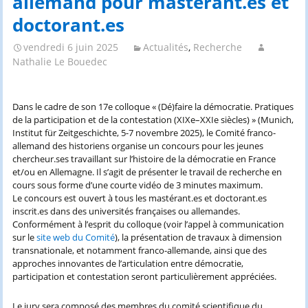
allemand pour mastérant.es et
doctorant.es
vendredi 6 juin 2025
Actualités
,
Recherche
Nathalie Le Bouedec
Dans le cadre de son 17e colloque « (Dé)faire la démocratie. Pratiques
de la participation et de la contestation (XIXe–XXIe siècles) » (Munich,
Institut für Zeitgeschichte, 5-7 novembre 2025), le Comité franco-
allemand des historiens organise un concours pour les jeunes
chercheur.ses travaillant sur l’histoire de la démocratie en France
et/ou en Allemagne. Il s’agit de présenter le travail de recherche en
cours sous forme d’une courte vidéo de 3 minutes maximum.
Le concours est ouvert à tous les mastérant.es et doctorant.es
inscrit.es dans des universités françaises ou allemandes.
Conformément à l’esprit du colloque (voir l’appel à communication
sur le
site web du Comité
), la présentation de travaux à dimension
transnationale, et notamment franco-allemande, ainsi que des
approches innovantes de l’articulation entre démocratie,
participation et contestation seront particulièrement appréciées.
Le jury sera composé des membres du comité scientifique du