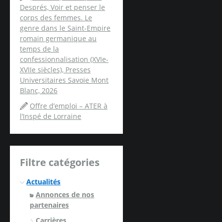
Després, Voir et penser le
corps des femmes. Le
genre dans le Saint-Empire
romain germanique au
temps de la
confessionnalisation (XVIe-
XVIIe siècles), Presses
Universitaires Savoie Mont
Blanc, 2026
Offre d’emploi – ATER à
l’Inspé de Lorraine
Filtre catégories
Actualités
Annonces de nos
partenaires
Carrières