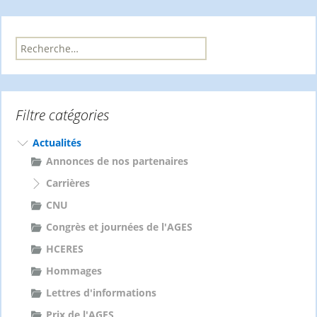
R
e
c
h
e
Filtre catégories
r
c
h
Actualités
e
Annonces de nos partenaires
r
Carrières
:
CNU
Congrès et journées de l'AGES
HCERES
Hommages
Lettres d'informations
Prix de l'AGES