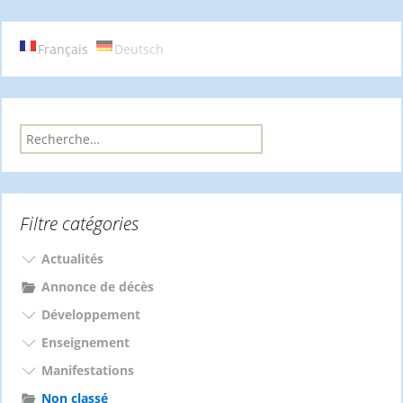
des
Français
Deutsch
articles
R
e
c
h
e
Filtre catégories
r
c
h
Actualités
e
Annonce de décès
r
Développement
:
Enseignement
Manifestations
Non classé