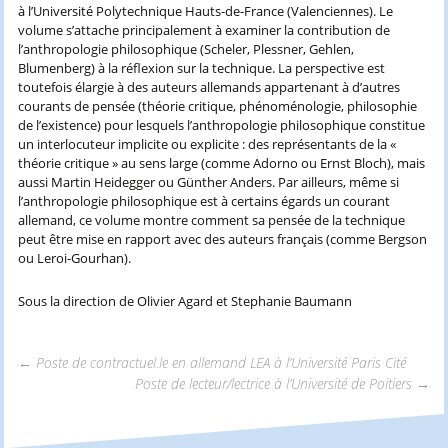
à l’Université Polytechnique Hauts-de-France (Valenciennes). Le
volume s’attache principalement à examiner la contribution de
l’anthropologie philosophique (Scheler, Plessner, Gehlen,
Blumenberg) à la réflexion sur la technique. La perspective est
toutefois élargie à des auteurs allemands appartenant à d’autres
courants de pensée (théorie critique, phénoménologie, philosophie
de l’existence) pour lesquels l’anthropologie philosophique constitue
un interlocuteur implicite ou explicite : des représentants de la «
théorie critique » au sens large (comme Adorno ou Ernst Bloch), mais
aussi Martin Heidegger ou Günther Anders. Par ailleurs, même si
l’anthropologie philosophique est à certains égards un courant
allemand, ce volume montre comment sa pensée de la technique
peut être mise en rapport avec des auteurs français (comme Bergson
ou Leroi-Gourhan).
Sous la direction de Olivier Agard et Stephanie Baumann
←
Poste de contractuel.le en allemand LEA à l’Université Paris Cité
Poste de lecteur/lectrice à l’Université de Poitiers
→
Navigation