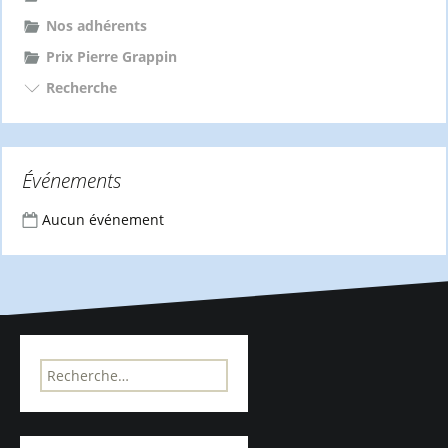
Nos adhérents
Prix Pierre Grappin
Recherche
Événements
Aucun événement
R
e
c
h