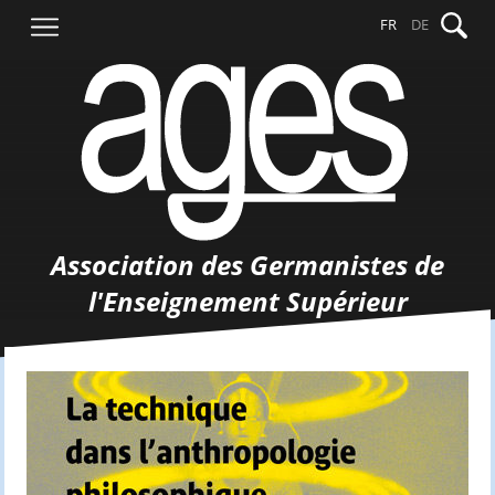
Aller
Recher
FR
DE
au
contenu
Association des Germanistes de
l'Enseignement Supérieur