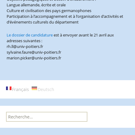
Langue allemande, écrite et orale
Culture et civilisation des pays germanophones
Participation à l’accompagnement et à l’organisation d’activités et
d’événements culturels du département
Le dossier de candidature
est à envoyer avant le 21 avril aux
adresses suivantes :
rh.ll@univ-poitiers.fr
sylvaine.faure@univ-poitiers.fr
marion.picker@univ-poitiers.fr
Français
Deutsch
R
e
c
h