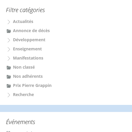
e
Filtre catégories
r
c
Actualités
h
e
Annonce de décès
r
Développement
:
Enseignement
Manifestations
Non classé
Nos adhérents
Prix Pierre Grappin
Recherche
Événements