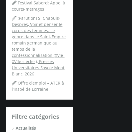
Festival Sabord: Appel à
courts-métrages
(Parution) S. Chapuis-
Després, Voir et penser le
corps des femmes. Le
genre dans le Saint-Empire
romain germanique au
temps de la
confessionnalisation (XVIe-
XVIIe siècles), Presses
Universitaires Savoie Mont
Blanc, 2026
Offre d’emploi – ATER à
l’Inspé de Lorraine
Filtre catégories
Actualités