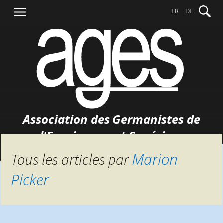
Aller
Recher
FR
DE
au
contenu
Association des Germanistes de
l'Enseignement Supérieur
Marion
Tous les articles par
Picker