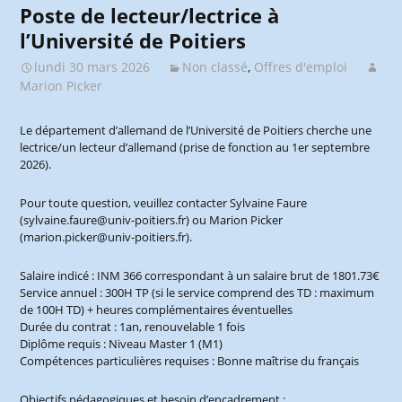
Poste de lecteur/lectrice à
l’Université de Poitiers
lundi 30 mars 2026
Non classé
,
Offres d'emploi
Marion Picker
Le département d’allemand de l’Université de Poitiers cherche une
lectrice/un lecteur d’allemand (prise de fonction au 1er septembre
2026).
Pour toute question, veuillez contacter Sylvaine Faure
(sylvaine.faure@univ-poitiers.fr) ou Marion Picker
(marion.picker@univ-poitiers.fr).
Salaire indicé : INM 366 correspondant à un salaire brut de 1801.73€
Service annuel : 300H TP (si le service comprend des TD : maximum
de 100H TD) + heures complémentaires éventuelles
Durée du contrat : 1an, renouvelable 1 fois
Diplôme requis : Niveau Master 1 (M1)
Compétences particulières requises : Bonne maîtrise du français
Objectifs pédagogiques et besoin d’encadrement :