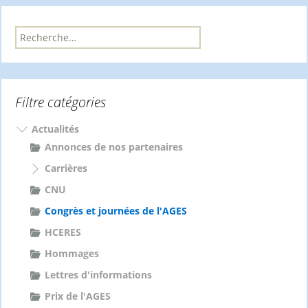
R
e
c
h
e
Filtre catégories
r
c
h
Actualités
e
Annonces de nos partenaires
r
Carrières
:
CNU
Congrès et journées de l'AGES
HCERES
Hommages
Lettres d'informations
Prix de l'AGES