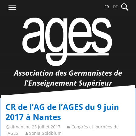
Aller
Recher
FR
DE
au
contenu
Association des Germanistes de
l'Enseignement Supérieur
CR de l’AG de l’AGES du 9 juin
2017 à Nantes
dimanche 23 juillet 2017
Congrès et journées de
l'AGES
Sonia Goldblum