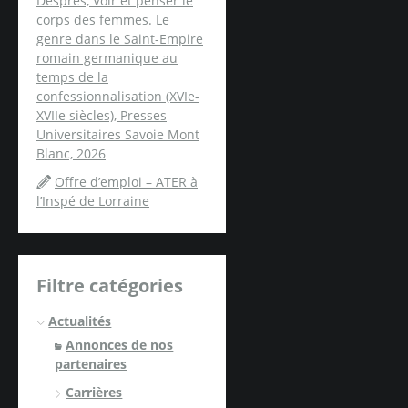
Després, Voir et penser le
corps des femmes. Le
genre dans le Saint-Empire
romain germanique au
temps de la
confessionnalisation (XVIe-
XVIIe siècles), Presses
Universitaires Savoie Mont
Blanc, 2026
Offre d’emploi – ATER à
l’Inspé de Lorraine
Filtre catégories
Actualités
Annonces de nos
partenaires
Carrières