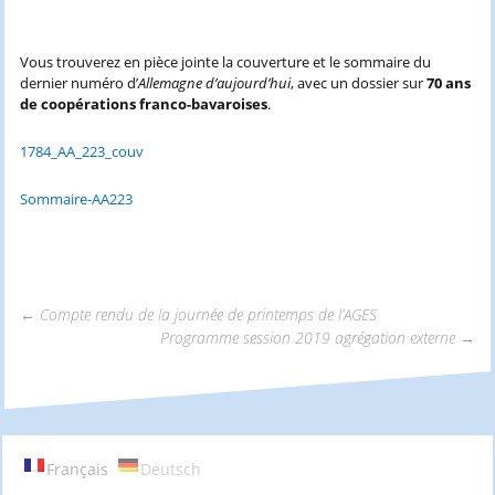
Vous trouverez en pièce jointe la couverture et le sommaire du
dernier numéro d’
Allemagne d’aujourd’hui
, avec un dossier sur
70 ans
de coopérations franco-bavaroises
.
1784_AA_223_couv
Sommaire-AA223
←
Compte rendu de la journée de printemps de l’AGES
Programme session 2019 agrégation externe
→
Navigation
des
Français
Deutsch