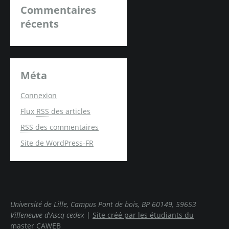
Commentaires
récents
Méta
Connexion
Flux
RSS
des articles
RSS
des commentaires
Site de WordPress-FR
Université de Lille, Campus Pont de bois, BP 60149, 59653
Villeneuve d'Ascq cedex
|
Site créé par les étudiants du
master CAWEB