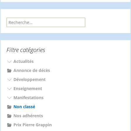
articles
R
e
c
h
e
Filtre catégories
r
c
h
Actualités
e
Annonce de décès
r
Développement
:
Enseignement
Manifestations
Non classé
Nos adhérents
Prix Pierre Grappin