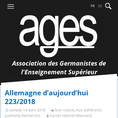
Aller
Recher
FR
DE
au
contenu
Association des Germanistes de
l'Enseignement Supérieur
Allemagne d’aujourd’hui
223/2018
samedi 14 avril 2018
Non classé
,
Nos adhérents
publient
,
Recherche
Carola Hähnel-Mesnard