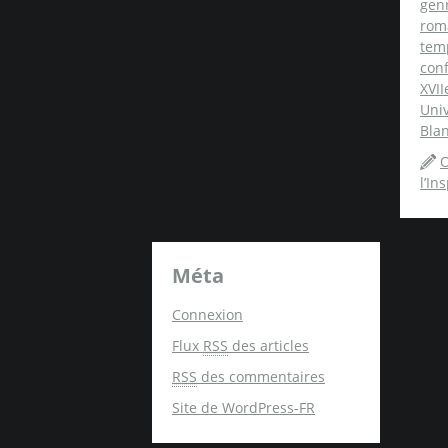
gen
rom
tem
conf
XVII
Univ
Blan
O
l’In
Méta
Connexion
Flux
RSS
des articles
RSS
des commentaires
Site de WordPress-FR