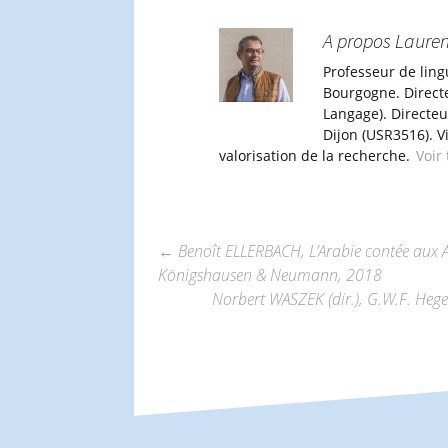
A propos Lauren
Professeur de ling
Bourgogne. Direct
Langage). Directe
Dijon (USR3516). V
valorisation de la recherche.
Voir
←
Benoît ELLERBACH, L’Arabie contée aux Al
Königshausen & Neumann, 2018
Navigation
Norbert WASZEK (dir.), G.W.F. He
des
articles