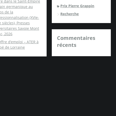
re dans le Saint-Empire
Prix Pierre Grappin
ain germanique au
ps de la
Recherche
essionnalisation (XVIe-
e siècles), Presses
ersitaires Savoie Mont
c, 2026
Commentaires
ffre d’emploi – ATER à
récents
spé de Lorraine