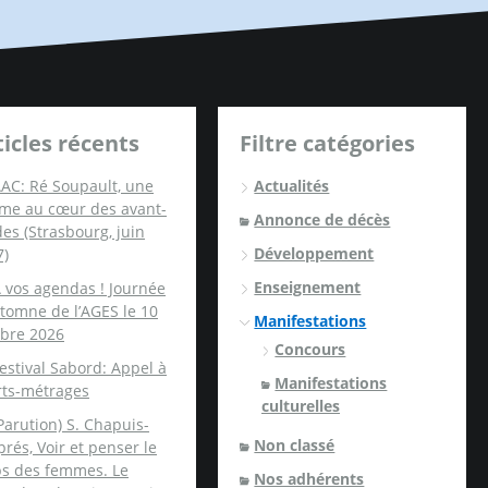
ticles récents
Filtre catégories
AC: Ré Soupault, une
Actualités
me au cœur des avant-
Annonce de décès
es (Strasbourg, juin
Développement
7)
Enseignement
 vos agendas ! Journée
tomne de l’AGES le 10
Manifestations
obre 2026
Concours
estival Sabord: Appel à
Manifestations
rts-métrages
culturelles
Parution) S. Chapuis-
Non classé
rés, Voir et penser le
ps des femmes. Le
Nos adhérents