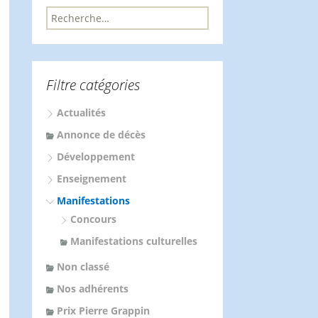
R
e
c
h
e
Filtre catégories
r
c
Actualités
h
e
Annonce de décès
r
Développement
:
Enseignement
Manifestations
Concours
Manifestations culturelles
Non classé
Nos adhérents
Prix Pierre Grappin