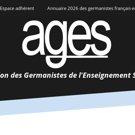
Espace adhérent
Annuaire 2026 des germanistes français·e
ciation
Espace personnel
Annuaire interne
Adhésion
ents
ion des Germanistes de l'Enseignement 
0-
urs
 de
 d’emploi
tements