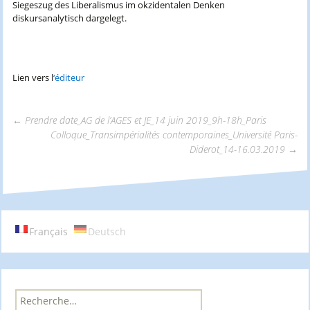
Siegeszug des Liberalismus im okzidentalen Denken
diskursanalytisch dargelegt.
Lien vers l
‘éditeur
←
Prendre date_AG de l’AGES et JE_14 juin 2019_9h-18h_Paris
Colloque_Transimpérialités contemporaines_Université Paris-
Navigation
Diderot_14-16.03.2019
→
des
articles
Français
Deutsch
R
e