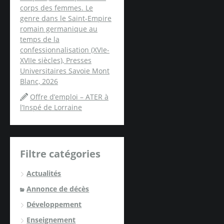
corps des femmes. Le
genre dans le Saint-Empire
romain germanique au
temps de la
confessionnalisation (XVIe-
XVIIe siècles), Presses
Universitaires Savoie Mont
Blanc, 2026
Offre d’emploi – ATER à
l’Inspé de Lorraine
Filtre catégories
Actualités
Annonce de décès
Développement
Enseignement