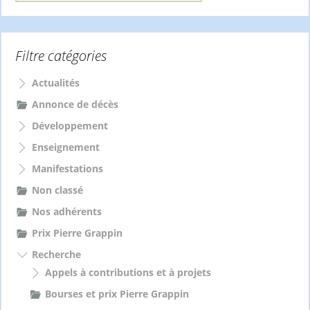
c
h
e
Filtre catégories
r
c
h
Actualités
e
Annonce de décès
r
Développement
:
Enseignement
Manifestations
Non classé
Nos adhérents
Prix Pierre Grappin
Recherche
Appels à contributions et à projets
Bourses et prix Pierre Grappin