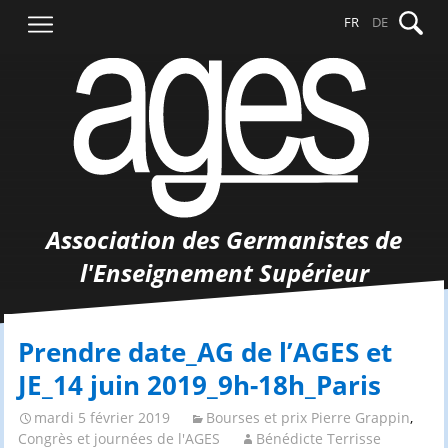
Aller
Recher
FR
DE
au
contenu
Association des Germanistes de
l'Enseignement Supérieur
Prendre date_AG de l’AGES et
JE_14 juin 2019_9h-18h_Paris
mardi 5 février 2019
Bourses et prix Pierre Grappin
,
Congrès et journées de l'AGES
Bénédicte Terrisse