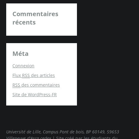
Commentaires
récents
Méta
Connexion
Flux
RSS
des articles
RSS
des commentaires
Site de WordPress-FR
Université de Lille, Campus Pont de bois, BP 60149, 59653
Villeneuve d'Ascq cedex
|
Site créé par les étudiants du