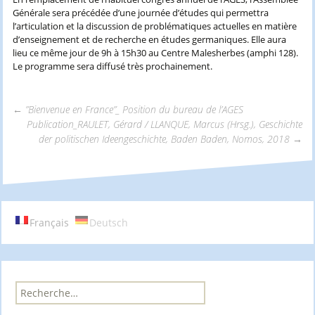
Générale sera précédée d’une journée d’études qui permettra
l’articulation et la discussion de problématiques actuelles en matière
d’enseignement et de recherche en études germaniques. Elle aura
lieu ce même jour de 9h à 15h30 au Centre Malesherbes (amphi 128).
Le programme sera diffusé très prochainement.
←
”Bienvenue en France”_ Position du bureau de l’AGES
Publication_RAULET, Gérard / LLANQUE, Marcus (Hrsg.), Geschichte
Navigation
der politischen Ideengeschichte, Baden Baden, Nomos, 2018
→
des
articles
Français
Deutsch
R
e
c