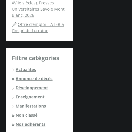
XVIIe siècles), Presses
Universitaires Savoie Mont
Blanc, 2026
Offre d’emploi – ATER à
l’Inspé de Lorraine
Filtre catégories
Actualités
Annonce de décès
Développement
Enseignement
Manifestations
Non classé
Nos adhérents