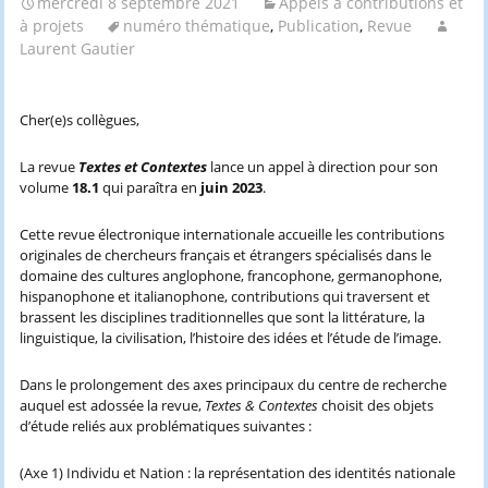
mercredi 8 septembre 2021
Appels à contributions et
à projets
numéro thématique
,
Publication
,
Revue
Laurent Gautier
Cher(e)s collègues,
La revue
Textes et Contextes
lance un appel à direction pour son
volume
18.1
qui paraîtra en
juin 2023
.
Cette revue électronique internationale accueille les contributions
originales de chercheurs français et étrangers spécialisés dans le
domaine des cultures anglophone, francophone, germanophone,
hispanophone et italianophone, contributions qui traversent et
brassent les disciplines traditionnelles que sont la littérature, la
linguistique, la civilisation, l’histoire des idées et l’étude de l’image.
Dans le prolongement des axes principaux du centre de recherche
auquel est adossée la revue,
Textes & Contextes
choisit des objets
d’étude reliés aux problématiques suivantes :
(Axe 1) Individu et Nation : la représentation des identités nationale