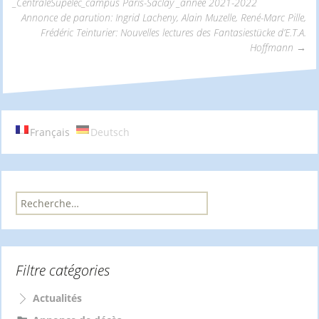
_CentraleSupélec_campus Paris-Saclay _année 2021-2022
Navigation
Annonce de parution: Ingrid Lacheny, Alain Muzelle, René-Marc Pille,
Frédéric Teinturier: Nouvelles lectures des Fantasiestücke d’E.T.A.
Hoffmann
→
des
articles
Français
Deutsch
R
e
c
h
e
Filtre catégories
r
c
h
Actualités
e