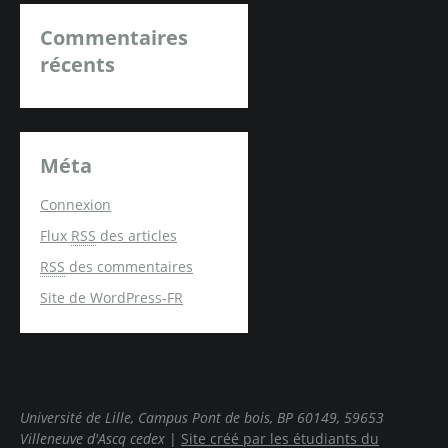
Commentaires
récents
Méta
Connexion
Flux
RSS
des articles
RSS
des commentaires
Site de WordPress-FR
Université de Lille, Campus Pont de bois, BP 60149, 59653
Villeneuve d'Ascq cedex
|
Site créé par les étudiants du