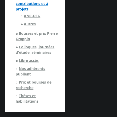
contributions et à
projets
ANR-DFG
Autres
Bourses et prix Pierre
Grappin
Colloques, journées
d'étude, séminaires
Libre accès
Nos adhérents
publient
Prix et bourses de
recherche
Thèses et
habilitations