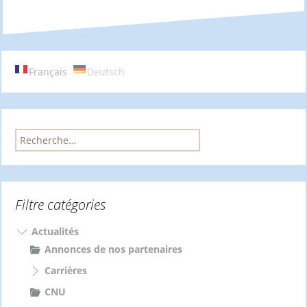
des
articles
Français
Deutsch
R
e
c
h
e
Filtre catégories
r
c
h
Actualités
e
Annonces de nos partenaires
r
Carrières
:
CNU