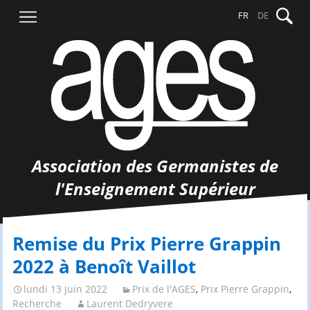
Aller
Recher
FR
DE
au
contenu
Association des Germanistes de
l'Enseignement Supérieur
Remise du Prix Pierre Grappin
2022 à Benoît Vaillot
lundi 13 juin 2022
Prix de l'AGES
,
Prix Pierre Grappin
,
Recherche
Laurent Dedryvere