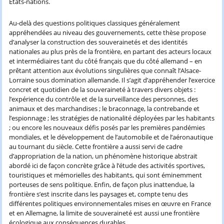
États-nations.
Au-delà des questions politiques classiques généralement
appréhendées au niveau des gouvernements, cette thèse propose
d’analyser la construction des souverainetés et des identités
nationales au plus près de la frontière, en partant des acteurs locaux
et intermédiaires tant du côté français que du côté allemand – en
prêtant attention aux évolutions singulières que connaît l’Alsace-
Lorraine sous domination allemande. Il s’agit d’appréhender l’exercice
concret et quotidien de la souveraineté à travers divers objets :
l’expérience du contrôle et de la surveillance des personnes, des
animaux et des marchandises ; le braconnage, la contrebande et
l’espionnage ; les stratégies de nationalité déployées par les habitants
; ou encore les nouveaux défis posés par les premières pandémies
mondiales, et le développement de l’automobile et de l’aéronautique
au tournant du siècle. Cette frontière a aussi servi de cadre
d’appropriation de la nation, un phénomène historique abstrait
abordé ici de façon concrète grâce à l’étude des activités sportives,
touristiques et mémorielles des habitants, qui sont éminemment
porteuses de sens politique. Enfin, de façon plus inattendue, la
frontière s’est inscrite dans les paysages et, compte tenu des
différentes politiques environnementales mises en œuvre en France
et en Allemagne, la limite de souveraineté est aussi une frontière
écologique aux conséquences durables.