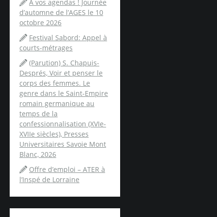
A vos agendas ! Journée
d’automne de l’AGES le 10
octobre 2026
Festival Sabord: Appel à
courts-métrages
(Parution) S. Chapuis-
Després, Voir et penser le
corps des femmes. Le
genre dans le Saint-Empire
romain germanique au
temps de la
confessionnalisation (XVIe-
XVIIe siècles), Presses
Universitaires Savoie Mont
Blanc, 2026
Offre d’emploi – ATER à
l’Inspé de Lorraine