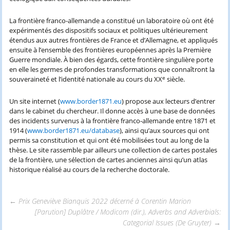
La frontière franco-allemande a constitué un laboratoire où ont été
expérimentés des dispositifs sociaux et politiques ultérieurement
étendus aux autres frontières de France et d’Allemagne, et appliqués
ensuite à l’ensemble des frontières européennes après la Première
Guerre mondiale. À bien des égards, cette frontière singulière porte
en elle les germes de profondes transformations que connaîtront la
e
souveraineté et l’identité nationale au cours du XX
siècle.
Un site internet (
www.border1871.eu
) propose aux lecteurs d’entrer
dans le cabinet du chercheur. Il donne accès à une base de données
des incidents survenus à la frontière franco-allemande entre 1871 et
1914 (
www.border1871.eu/database
), ainsi qu’aux sources qui ont
permis sa constitution et qui ont été mobilisées tout au long de la
thèse. Le site rassemble par ailleurs une collection de cartes postales
de la frontière, une sélection de cartes anciennes ainsi qu’un atlas
historique réalisé au cours de la recherche doctorale.
←
Prix Geneviève Bianquis 2022 décerné à Corentin Marion
[Parution] Duplâtre / Modicom (dir.), Adverbs and Adverbials:
Navigation
Categorial Issues (De Gruyter)
→