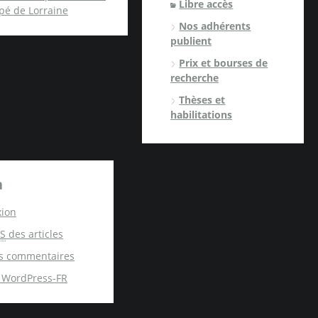
Libre accès
spé de Lorraine
Nos adhérents
publient
Prix et bourses de
recherche
Thèses et
habilitations
a
ion
S
des articles
s commentaires
e WordPress-FR