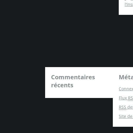
l’In
Commentaires
Mét
récents
Connex
Flux
RS
RSS
de
Site d