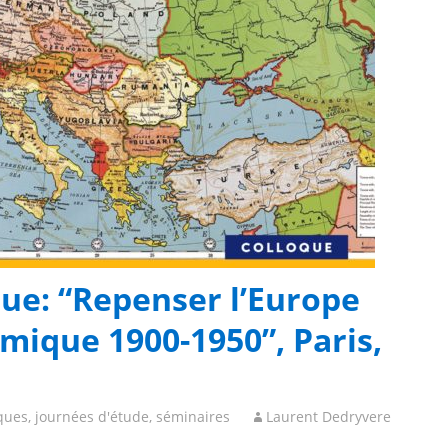
ue: “Repenser l’Europe
mique 1900-1950”, Paris,
ques, journées d'étude, séminaires
Laurent Dedryvere