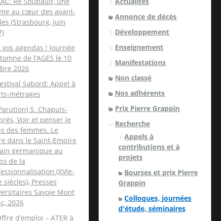
AC: Ré Soupault, une
Actualités
me au cœur des avant-
Annonce de décès
es (Strasbourg, juin
Développement
7)
Enseignement
 vos agendas ! Journée
tomne de l’AGES le 10
Manifestations
obre 2026
Non classé
estival Sabord: Appel à
Nos adhérents
rts-métrages
Prix Pierre Grappin
Parution) S. Chapuis-
rés, Voir et penser le
Recherche
ps des femmes. Le
Appels à
re dans le Saint-Empire
contributions et à
ain germanique au
projets
ps de la
essionnalisation (XVIe-
Bourses et prix Pierre
e siècles), Presses
Grappin
ersitaires Savoie Mont
Colloques, journées
c, 2026
d'étude, séminaires
ffre d’emploi – ATER à