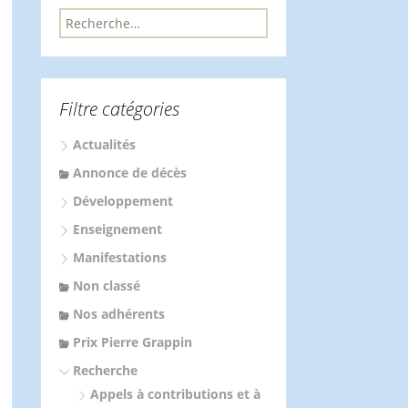
R
e
c
h
e
Filtre catégories
r
c
Actualités
h
e
Annonce de décès
r
Développement
:
Enseignement
Manifestations
Non classé
Nos adhérents
Prix Pierre Grappin
Recherche
Appels à contributions et à