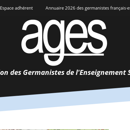
Espace adhérent
Annuaire 2026 des germanistes français·e
ciation
Espace personnel
Annuaire interne
Adhésion
ents
ion des Germanistes de l'Enseignement 
0-
urs
 de
 d’emploi
tements