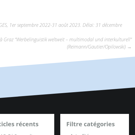
GES, 1er septembre 2022-31 août 2023. Délai: 31 décembre
à Graz “Werbelinguistik weltweit – multimodal und interkulturell“
(Reimann/Gautier/Opilowski)
→
ticles récents
Filtre catégories